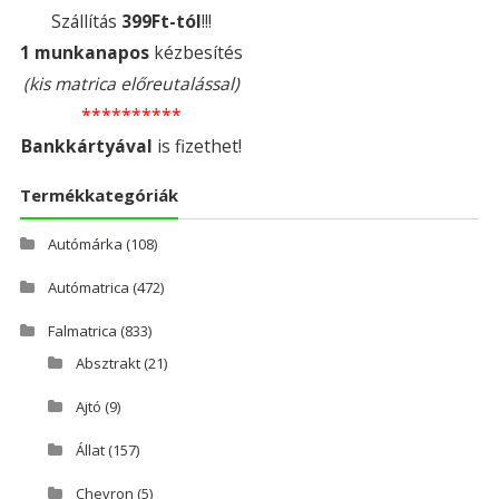
Szállítás
399Ft-tól
!!!
1 munkanapos
kézbesítés
(kis matrica előreutalással)
**********
Bankkártyával
is fizethet!
Termékkategóriák
Autómárka
(108)
Autómatrica
(472)
Falmatrica
(833)
Absztrakt
(21)
Ajtó
(9)
Állat
(157)
Chevron
(5)