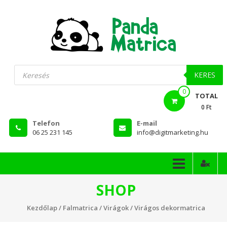
Skip
to
content
PandaMatrica
Products
search
falmatrica
KERES
0
webshop
TOTAL
0 Ft
Telefon
E-mail
06 25 231 145
info@digitmarketing.hu
SHOP
Kezdőlap
/
Falmatrica
/
Virágok
/ Virágos dekormatrica