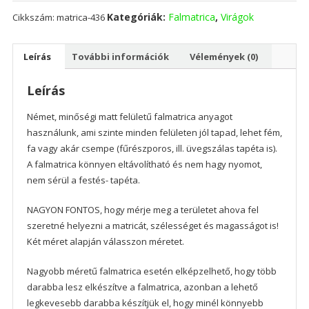
Kategóriák:
Falmatrica
,
Virágok
Cikkszám:
matrica-436
Leírás
További információk
Vélemények (0)
Leírás
Német, minőségi matt felületű falmatrica anyagot
használunk, ami szinte minden felületen jól tapad, lehet fém,
fa vagy akár csempe (fűrészporos, ill. üvegszálas tapéta is).
A falmatrica könnyen eltávolítható és nem hagy nyomot,
nem sérül a festés- tapéta.
NAGYON FONTOS, hogy mérje meg a területet ahova fel
szeretné helyezni a matricát, szélességet és magasságot is!
Két méret alapján válasszon méretet.
Nagyobb méretű falmatrica esetén elképzelhető, hogy több
darabba lesz elkészítve a falmatrica, azonban a lehető
legkevesebb darabba készítjük el, hogy minél könnyebb