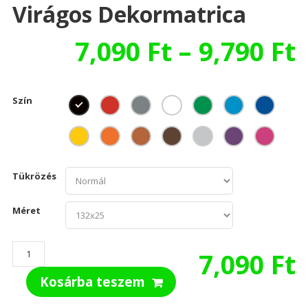
Virágos Dekormatrica
7,090
Ft
–
9,790
Ft
Szín
Tükrözés
Méret
Virágos
7,090
Ft
dekormatrica
Kosárba teszem
mennyiség