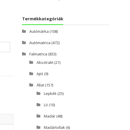
Termékkategóriák
Autómárka
(108)
Autómatrica
(472)
Falmatrica
(833)
Absztrakt
(21)
Ajtó
(9)
a
Állat
(157)
Lepkék
(25)
Ló
(10)
Madár
(48)
Madártollak
(6)