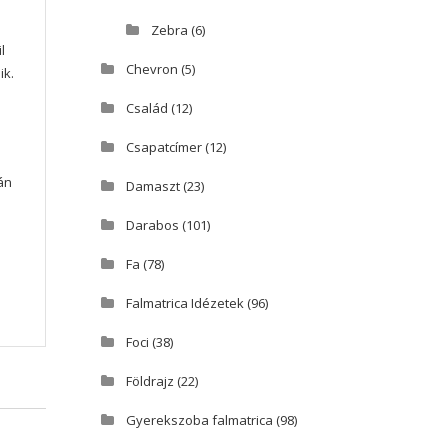
Zebra
(6)
l
Chevron
(5)
ik.
Család
(12)
Csapatcímer
(12)
án
Damaszt
(23)
Darabos
(101)
Fa
(78)
Falmatrica Idézetek
(96)
Foci
(38)
Földrajz
(22)
Gyerekszoba falmatrica
(98)