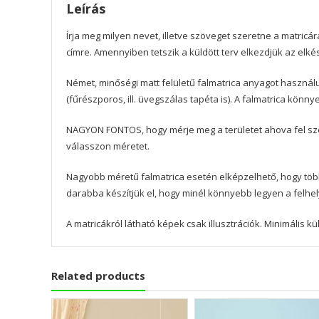
Leírás
Írja meg milyen nevet, illetve szöveget szeretne a matricár
címre. Amennyiben tetszik a küldött terv elkezdjük az elké
Német, minőségi matt felületű falmatrica anyagot használu
(fűrészporos, ill. üvegszálas tapéta is). A falmatrica könn
NAGYON FONTOS, hogy mérje meg a területet ahova fel szer
válasszon méretet.
Nagyobb méretű falmatrica esetén elképzelhető, hogy töb
darabba készítjük el, hogy minél könnyebb legyen a felhe
A matricákról látható képek csak illusztrációk. Minimális 
Related products