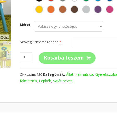
Méret
Szöveg / Név megadása
*
Pillangók
Kosárba teszem
saját
névvel
mennyiség
Kategóriák:
Állat
,
Falmatrica
,
Gyerekszob
Cikkszám:
120
falmatrica
,
Lepkék
,
Saját neves