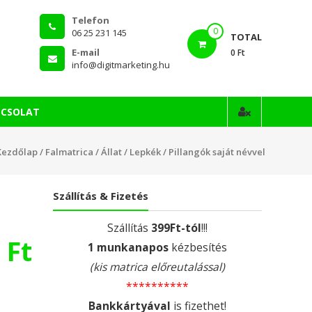
Telefon
0
06 25 231 145
TOTAL
E-mail
0 Ft
info@digitmarketing.hu
PCSOLAT
Kezdőlap
/
Falmatrica
/
Állat
/
Lepkék
/ Pillangók saját névvel
Szállítás & Fizetés
Szállítás
399Ft-tól
!!!
0
Ft
1 munkanapos
kézbesítés
(kis matrica előreutalással)
**********
Bankkártyával
is fizethet!