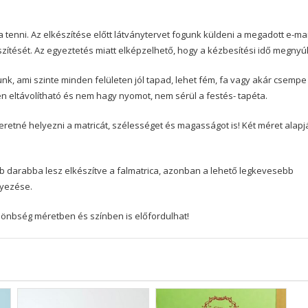
a tenni. Az elkészítése előtt látványtervet fogunk küldeni a megadott e-mai
szítését. Az egyeztetés miatt elképzelhető, hogy a kézbesítési idő megnyúl
nk, ami szinte minden felületen jól tapad, lehet fém, fa vagy akár csempe
yen eltávolítható és nem hagy nyomot, nem sérül a festés- tapéta.
etné helyezni a matricát, szélességet és magasságot is! Két méret alapj
b darabba lesz elkészítve a falmatrica, azonban a lehető legkevesebb
lyezése.
különbség méretben és színben is előfordulhat!