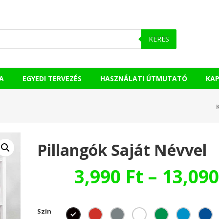
KERES
A
EGYEDI TERVEZÉS
HASZNÁLATI ÚTMUTATÓ
KA
Pillangók Saját Névvel
3,990
Ft
–
13,09
Szín