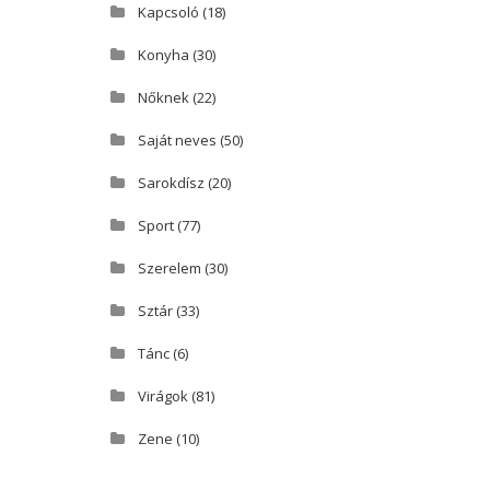
Kapcsoló
(18)
Konyha
(30)
Nőknek
(22)
Saját neves
(50)
Sarokdísz
(20)
Sport
(77)
Szerelem
(30)
Sztár
(33)
Tánc
(6)
Virágok
(81)
Zene
(10)