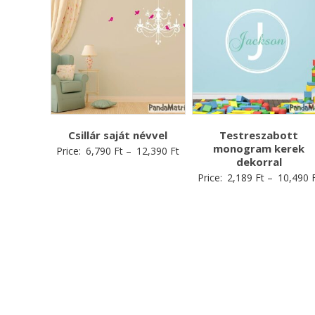
Csillár saját névvel
Testreszabott
monogram kerek
Price:
6,790
Ft
–
12,390
Ft
dekorral
Price:
2,189
Ft
–
10,490