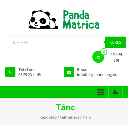
Skip
to
content
PandaMatrica
Products
search
falmatrica
KERES
0
webshop
TOTAL
0 Ft
Telefon
E-mail
06 25 231 145
info@digitmarketing.hu
Tánc
Kezdőlap
/
Falmatrica
/ Tánc