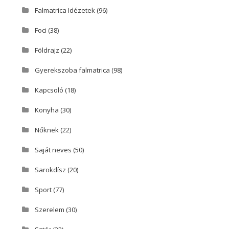
Falmatrica Idézetek
(96)
Foci
(38)
Földrajz
(22)
Gyerekszoba falmatrica
(98)
Kapcsoló
(18)
Konyha
(30)
Nőknek
(22)
Saját neves
(50)
Sarokdísz
(20)
Sport
(77)
Szerelem
(30)