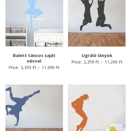
Balett táncos saját
Ugráló lányok
névvel
Price:
2,359
Ft
–
11,290
Ft
Price:
2,359
Ft
–
11,090
Ft