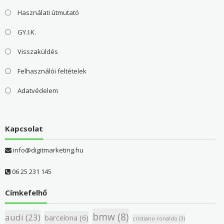
Használati útmutató
GY.I.K.
Visszaküldés
Felhasználói feltételek
Adatvédelem
Kapcsolat
info@digitmarketing.hu
06 25 231 145
Címkefelhő
bmw
(8)
audi
(23)
barcelona
(6)
cristiano ronaldo
(3)