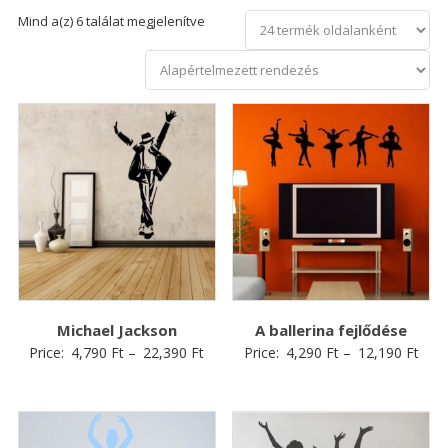
Mind a(z) 6 találat megjelenítve
Michael Jackson
A ballerina fejlődése
Price:
4,790
Ft
–
22,390
Ft
Price:
4,290
Ft
–
12,190
Ft