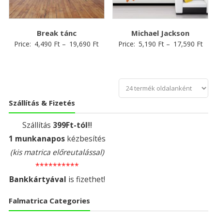
Break tánc
Michael Jackson
Price:
4,490
Ft
–
19,690
Ft
Price:
5,190
Ft
–
17,590
Ft
Szállítás & Fizetés
Szállítás
399Ft-tól
!!!
1 munkanapos
kézbesítés
(kis matrica előreutalással)
**********
Bankkártyával
is fizethet!
Falmatrica Categories