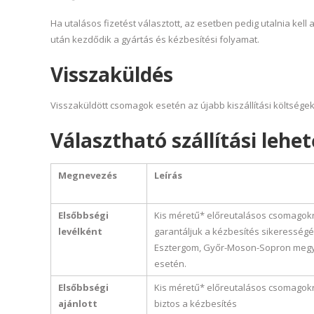
Ha utalásos fizetést választott, az esetben pedig utalnia k
után kezdődik a gyártás és kézbesítési folyamat.
Visszaküldés
Visszaküldött csomagok esetén az újabb kiszállítási költségek
Választható szállítási lehe
Megnevezés
Leírás
Elsőbbségi
Kis méretű* előreutalásos csomagok
levélként
garantáljuk a kézbesítés sikerességé
Esztergom, Győr-Moson-Sopron megye
esetén.
Elsőbbségi
Kis méretű* előreutalásos csomagok
ajánlott
biztos a kézbesítés