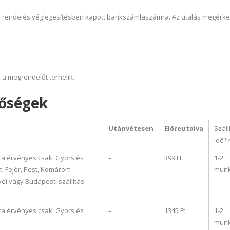
ell a rendelés véglegesítésben kapott bankszámlaszámra. Az utalás megérk
 a megrendelőt terhelik.
tőségek
Utánvétesen
Előreutalva
Száll
idő*
ra érvényes csak. Gyors és
–
399 Ft
1-2
t. Fejér, Pest, Komárom-
mun
i vagy Budapesti szállítás
ra érvényes csak. Gyors és
–
1345 Ft
1-2
mun