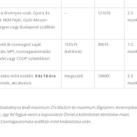
ra érvényes csak. Gyors és
–
1210 Ft
2-3
t. NEM Fejér, Győr-Moson-
mun
yei vagy Budapesti szállítás
edd át csomagod saját
1555 Ft
990 Ft
1-2
stán, MPL csomagautomatán
(kérésre)
mun
arkt vagy COOP üzletekben
zetési mód esetén.
9 és 18 óra
megszűnt
1990Ft
2-3
kinek, aki átveszi.
mun
ben. Szabvényos levél maximum 21x30x2cm és maximum 50gramm. Amennyiben 
 úgy fel fogjuk venni a kapcsolatot Önnel a különbözet elintézése miatt.
a Csomagautomata szállítási mód kiválasztása után.