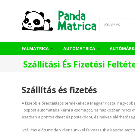
Skip
to
PandaMatrica
content
Products
falmatrica
search
webshop
FALMATRICA
AUTÓMATRICA
AUTÓMÁRK
Szállítási És Fizetési Feltét
Szállítás és fizetés
A kisebb előreutalásos termékeket a Magyar Posta, nagyobbaka
Foxpost automatába kérni a csomagot, ha napközben nincs ot
esetben a pontos címet és postakódot, és helyes elérhetőség
Szállítás előtt minden kliensünkkel felvesszük a kapcsolatot