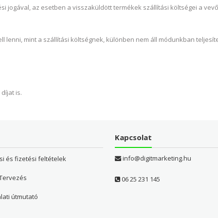
jogával, az esetben a visszaküldött termékek szállítási költségei a vev
lenni, mint a szállítási költségnek, különben nem áll módunkban teljesít
íjat is.
Kapcsolat
info@digitmarketing.hu
si és fizetési feltételek
 Tervezés
06 25 231 145
lati útmutató