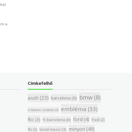
őket
eni a
Címkefelhő
bmw
(8)
audi
(23)
barcelona
(6)
embléma
(33)
cristiano ronaldo
(3)
ford
(4)
fbc
(3)
fc barcelona
(6)
fradi
(2)
minyon
(49)
ftc
(2)
lionel messi
(3)