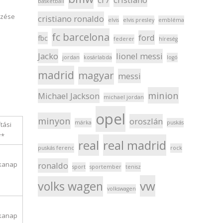
basketball
ezése
cristiano ronaldo
elvis
elvis presley
embléma
fc barcelona
ford
fbc
federer
híreség
Jacko
lionel messi
jordan
kosárlabda
logó
madrid
magyar
messi
minion
Michael Jackson
michael jordan
opel
minyon
oroszlán
márka
puskás
ítási
**
real
real madrid
puskás ferenc
rock
ronaldo
kanap
sport
sportember
tenisz
vw
volks wagen
volkswagen
kanap