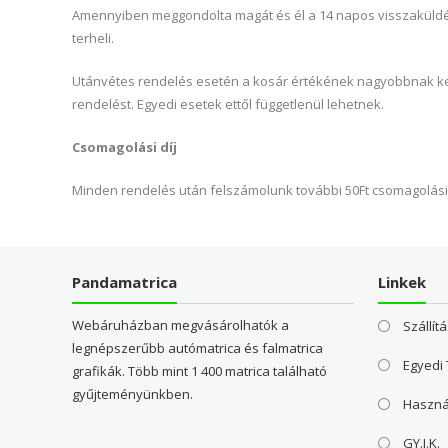
Amennyiben meggondolta magát és él a 14 napos visszaküldési 
terheli.
Utánvétes rendelés esetén a kosár értékének nagyobbnak kell 
rendelést. Egyedi esetek ettől függetlenül lehetnek.
Csomagolási díj
Minden rendelés után felszámolunk további 50Ft csomagolási d
Pandamatrica
Linkek
Webáruházban megvásárolhatók a
Szállítá
legnépszerűbb autómatrica és falmatrica
Egyedi
grafikák. Több mint 1 400 matrica található
gyűjteményünkben.
Haszná
GY.I.K.