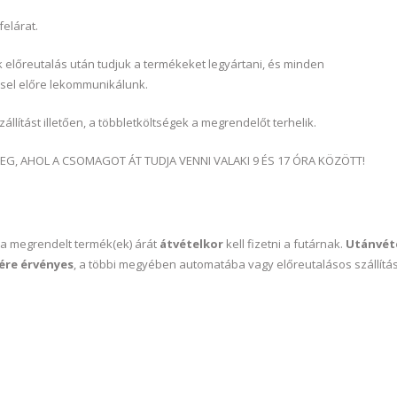
felárat.
 előreutalás után tudjuk a termékeket legyártani, és minden
ssel előre lekommunikálunk.
ítást illetően, a többletköltségek a megrendelőt terhelik.
EG, AHOL A CSOMAGOT ÁT TUDJA VENNI VALAKI 9 ÉS 17 ÓRA KÖZÖTT!
 a megrendelt termék(ek) árát
átvételkor
kell fizetni a futárnak.
Utánvét
ére érvényes
, a többi megyében automatába vagy előreutalásos szállítá