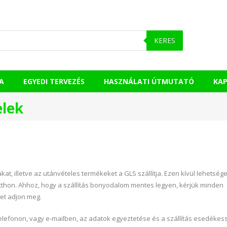
KERES
A
EGYEDI TERVEZÉS
HASZNÁLATI ÚTMUTATÓ
KA
elek
t, illetve az utánvételes termékeket a GLS szállítja. Ezen kívül lehetség
thon. Ahhoz, hogy a szállítás bonyodalom mentes legyen, kérjük minden
et adjon meg.
 telefonon, vagy e-mailben, az adatok egyeztetése és a szállítás esedékes