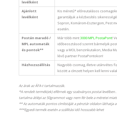
levélként
Ajánlott
Kis méretű* előreutalásos csomagok
levélként
garantáljuk a kézbesítés sikerességé
Sopron, Komárom-Esztergom, Pest meg
esetén.
Postán maradó /
Már több mint
3000 MPL PostaPont
! V
MPL automaták
időbeosztásod szerint bármelyik po
és pontok**
vagy a MOL benzinkutakon, Media M
lévő partner PostaPontokon!
Házhozszállítás
Nagyobb csomag, illetve utánvétes fi
között a címzett helyen kell lenni vala
Az árak az ÁFA-t tartalmazzák.
*A rendelt termék(ek) elférnek egy szabványos postai levél
tartalma átlépi az 50grammot vagy nem fér bele a méretei miatt,
** Az automaták pontos címlistáját a pénztár oldalon láthatja 
***Egyedi termék esetén a szállítási idő hosszabb lehet