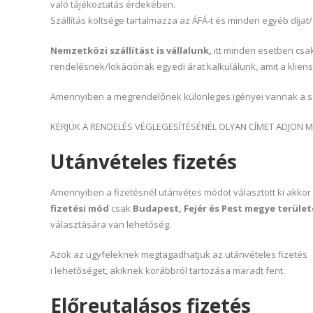
való tájékoztatás érdekében.
Szállítás költsége tartalmazza az ÁFÁ-t és minden egyéb díjat/
Nemzetközi szállítást is vállalunk,
itt minden esetben csak
rendelésnek/lokációnak egyedi árat kalkulálunk, amit a klien
Amennyiben a megrendelőnek különleges igényei vannak a száll
KÉRJÜK A RENDELÉS VÉGLEGESÍTÉSÉNÉL OLYAN CÍMET ADJON M
Utánvételes fizetés
Amennyiben a fizetésnél utánvétes módot választott ki akkor
fizetési mód
csak
Budapest, Fejér és Pest megye terület
választására van lehetőség.
Azok az ügyfeleknek megtagadhatjuk az utánvételes fizetés
i lehetőséget, akiknek korábbról tartozása maradt fent.
Előreutalásos fizetés