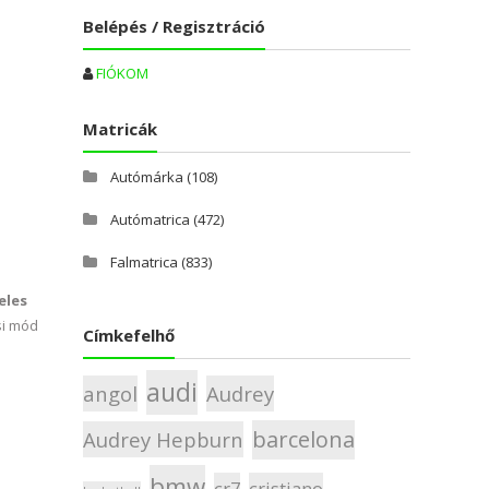
Belépés / Regisztráció
FIÓKOM
Matricák
Autómárka
(108)
Autómatrica
(472)
Falmatrica
(833)
eles
si mód
Címkefelhő
audi
angol
Audrey
barcelona
Audrey Hepburn
bmw
cr7
cristiano