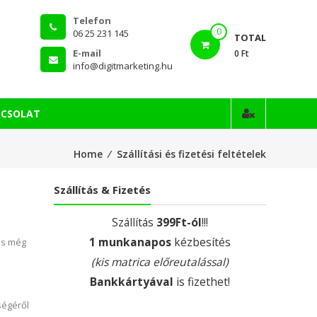
Telefon
0
06 25 231 145
TOTAL
E-mail
0 Ft
info@digitmarketing.hu
PCSOLAT
Home
⁄
Szállítási és fizetési feltételek
Szállítás & Fizetés
Szállítás
399Ft-ól
!!!
1 munkanapos
kézbesítés
es még
(kis matrica előreutalással)
Bankkártyával
is fizethet!
ségéről