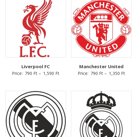
Liverpool FC
Manchester United
Price:
790
Ft
–
1,590
Ft
Price:
790
Ft
–
1,350
Ft