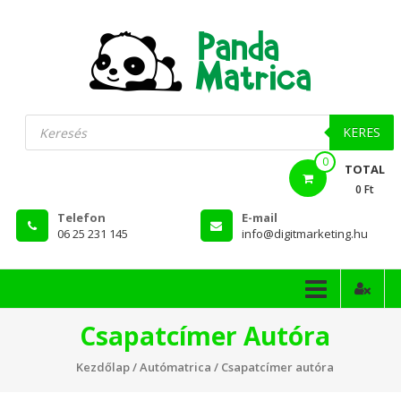
Skip
to
content
PandaMatrica
Products
search
falmatrica
KERES
0
webshop
TOTAL
0 Ft
Telefon
E-mail
06 25 231 145
info@digitmarketing.hu
Csapatcímer Autóra
Kezdőlap
/
Autómatrica
/ Csapatcímer autóra