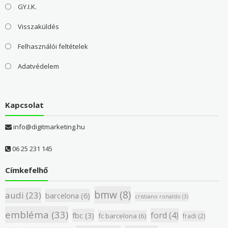
GY.I.K.
Visszaküldés
Felhasználói feltételek
Adatvédelem
Kapcsolat
info@digitmarketing.hu
06 25 231 145
Címkefelhő
bmw
(8)
audi
(23)
barcelona
(6)
cristiano ronaldo
(3)
embléma
(33)
ford
(4)
fbc
(3)
fc barcelona
(6)
fradi
(2)