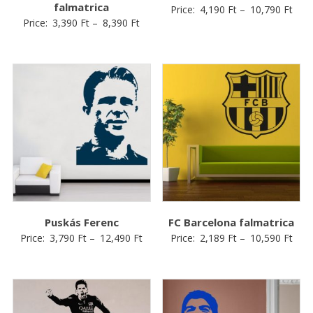
falmatrica
Price:
4,190
Ft
–
10,790
Ft
Price:
3,390
Ft
–
8,390
Ft
Puskás Ferenc
FC Barcelona falmatrica
Price:
3,790
Ft
–
12,490
Ft
Price:
2,189
Ft
–
10,590
Ft