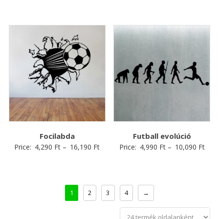
Focilabda
Futball evolúció
Price:
4,290
Ft
–
16,190
Ft
Price:
4,990
Ft
–
10,090
Ft
1
2
3
4
→