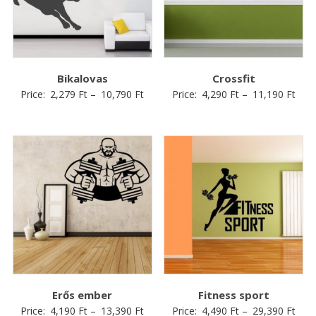
Bikalovas
Crossfit
Price:
2,279
Ft
–
10,790
Ft
Price:
4,290
Ft
–
11,190
Ft
Erős ember
Fitness sport
Price:
4,190
Ft
–
13,390
Ft
Price:
4,490
Ft
–
29,390
Ft