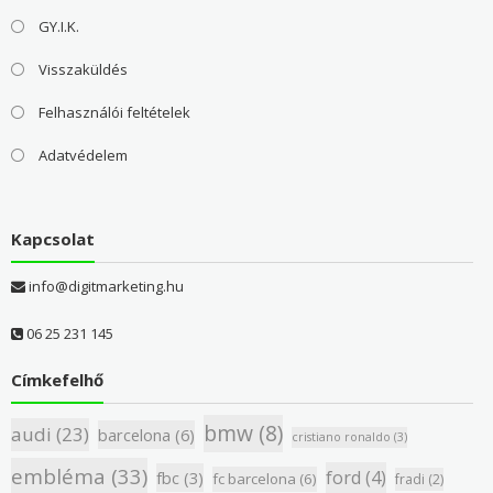
GY.I.K.
Visszaküldés
Felhasználói feltételek
Adatvédelem
Kapcsolat
info@digitmarketing.hu
06 25 231 145
Címkefelhő
bmw
(8)
audi
(23)
barcelona
(6)
cristiano ronaldo
(3)
embléma
(33)
ford
(4)
fbc
(3)
fc barcelona
(6)
fradi
(2)