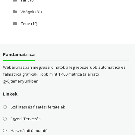
Tánc
(6)
Virágok
(81)
Zene
(10)
Pandamatrica
Webáruházban megvásárolhatók a legnépszerűbb autómatrica és
falmatrica grafikák. Több mint 1 400 matrica található
gyűjteményünkben.
Linkek
Szállítási és fizetési feltételek
Egyedi Tervezés
Használati útmutató