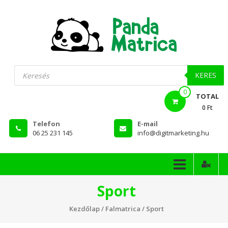
Skip
to
content
PandaMatrica
Products
search
falmatrica
KERES
0
webshop
TOTAL
0 Ft
Telefon
E-mail
06 25 231 145
info@digitmarketing.hu
Sport
Kezdőlap
/
Falmatrica
/ Sport