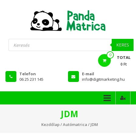
Skip
to
content
PandaMatrica
Products
search
falmatrica
KERES
0
webshop
TOTAL
0 Ft
Telefon
E-mail
06 25 231 145
info@digitmarketing.hu
JDM
Kezdőlap
/
Autómatrica
/ JDM