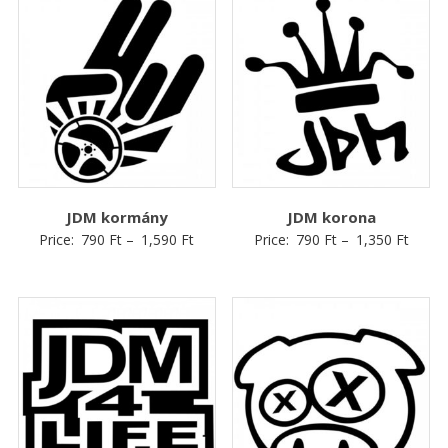
JDM kormány
JDM korona
Price:
790
Ft
–
1,590
Ft
Price:
790
Ft
–
1,350
Ft