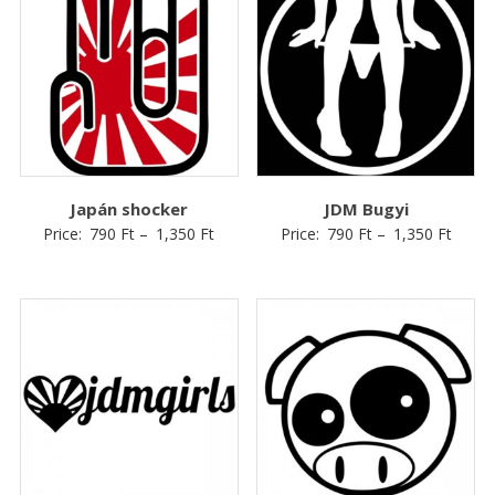
Japán shocker
JDM Bugyi
Price:
790
Ft
–
1,350
Ft
Price:
790
Ft
–
1,350
Ft