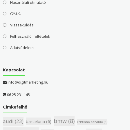
Használati útmutató
GY.I.K.
Visszaküldés
Felhasználói feltételek
Adatvédelem
Kapcsolat
info@digitmarketing.hu
06 25 231 145
Címkefelhő
bmw
(8)
audi
(23)
barcelona
(6)
cristiano ronaldo
(3)