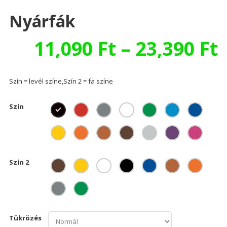
Nyárfák
11,090
Ft
–
23,390
Ft
Szín = levél színe,Szín 2 = fa színe
Szín
Szín 2
Tükrözés