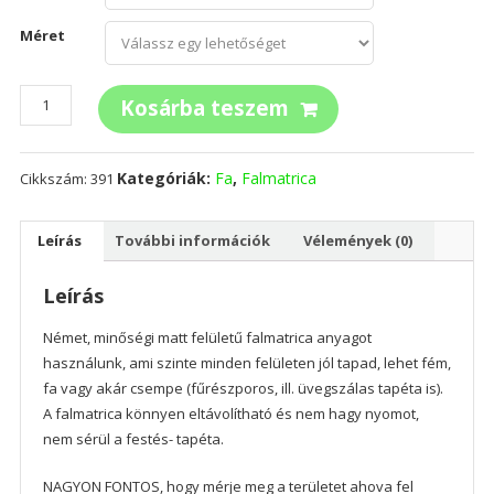
Méret
Nyárfák
Kosárba teszem
mennyiség
Kategóriák:
Fa
,
Falmatrica
Cikkszám:
391
Leírás
További információk
Vélemények (0)
Leírás
Német, minőségi matt felületű falmatrica anyagot
használunk, ami szinte minden felületen jól tapad, lehet fém,
fa vagy akár csempe (fűrészporos, ill. üvegszálas tapéta is).
A falmatrica könnyen eltávolítható és nem hagy nyomot,
nem sérül a festés- tapéta.
NAGYON FONTOS, hogy mérje meg a területet ahova fel