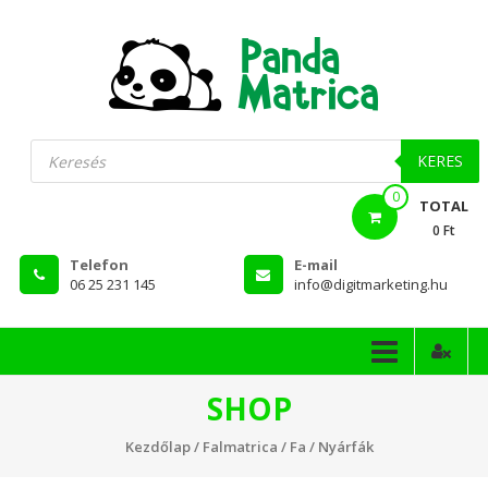
Skip
to
content
PandaMatrica
Products
search
falmatrica
KERES
0
webshop
TOTAL
0 Ft
Telefon
E-mail
06 25 231 145
info@digitmarketing.hu
SHOP
Kezdőlap
/
Falmatrica
/
Fa
/ Nyárfák