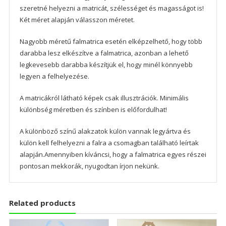
szeretné helyezni a matricát, szélességet és magasságot is!
Két méret alapján válasszon méretet.
Nagyobb méretű falmatrica esetén elképzelhető, hogy több
darabba lesz elkészítve a falmatrica, azonban a lehető
legkevesebb darabba készítjük el, hogy minél könnyebb
legyen a felhelyezése.
A matricákról látható képek csak illusztrációk. Minimális
különbség méretben és színben is előfordulhat!
A különböző színű alakzatok külön vannak legyártva és
külön kell felhelyezni a falra a csomagban található leírtak
alapján.Amennyiben kíváncsi, hogy a falmatrica egyes részei
pontosan mekkorák, nyugodtan írjon nekünk.
Related products