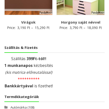
Virágok
Horgony saját névvel
Price:
3,190
Ft
–
15,290
Ft
Price:
3,790
Ft
–
18,090
Ft
Szállítás & Fizetés
Szállítás
399Ft-tól
!!!
1 munkanapos
kézbesítés
(kis matrica előreutalással)
**********
Bankkártyával
is fizethet!
Termékkategóriák
Autómárka
(108)