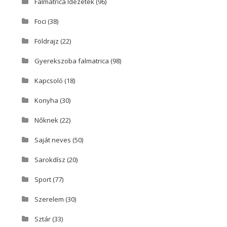
Falmatrica Idézetek
(96)
Foci
(38)
Földrajz
(22)
Gyerekszoba falmatrica
(98)
Kapcsoló
(18)
Konyha
(30)
Nőknek
(22)
Saját neves
(50)
Sarokdísz
(20)
Sport
(77)
Szerelem
(30)
Sztár
(33)