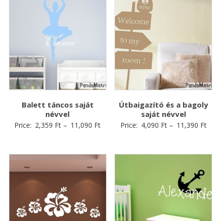
Balett táncos saját
Útbaigazító és a bagoly
névvel
saját névvel
Price:
2,359
Ft
–
11,090
Ft
Price:
4,090
Ft
–
11,390
Ft