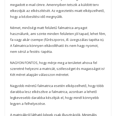
megadott e-mail címre. Amennyiben tetszik a küldött terv
elkezdjük az elkészítését. Az egyeztetés miatt elképzelhető,
hogy a kézbesítési idő megnyúlik.
Német, minőségi matt felületű falmatrica anyagot
használunk, ami szinte minden felületen jól tapad, lehet fém,
fa vagy akár csempe (fűrészporos, ill. üvegszálas tapéta is).
A falmatrica könnyen eltávolítható és nem hagy nyomot,
nem sérül a festés- tapéta.
NAGYON FONTOS, hogy mérje meg a területet ahova fel
szeretné helyezni a matricát, szélességet és magasságot is!
Két méret alapján válasszon méretet.
Nagyobb méretű falmatrica esetén elképzelhető, hogy több
darabba lesz elkészítve a falmatrica, azonban a lehető
legkevesebb darabba készítjük el, hogy minél könnyebb
legyen a felhelyezése.
A matricákról látható képek csak illusztrációk. Minimális