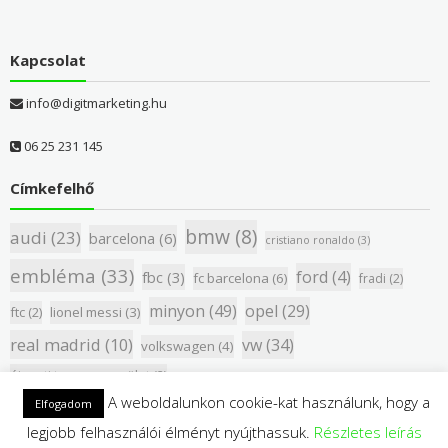
Kapcsolat
info@digitmarketing.hu
06 25 231 145
Címkefelhő
bmw
(8)
audi
(23)
barcelona
(6)
cristiano ronaldo
(3)
embléma
(33)
ford
(4)
fbc
(3)
fc barcelona
(6)
fradi
(2)
minyon
(49)
opel
(29)
ftc
(2)
lionel messi
(3)
real madrid
(10)
vw
(34)
volkswagen
(4)
újpesti torna egyesület
(2)
A weboldalunkon cookie-kat használunk, hogy a
Elfogadom
legjobb felhasználói élményt nyújthassuk.
Részletes leírás
Copyright © 2018 Pandamatrica - All rights reserved.