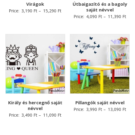
Virágok
Útbaigazító és a bagoly
saját névvel
Price:
3,190
Ft
–
15,290
Ft
Price:
4,090
Ft
–
11,390
Ft
Király és hercegnő saját
Pillangók saját névvel
névvel
Price:
3,990
Ft
–
13,090
Ft
Price:
3,490
Ft
–
11,090
Ft