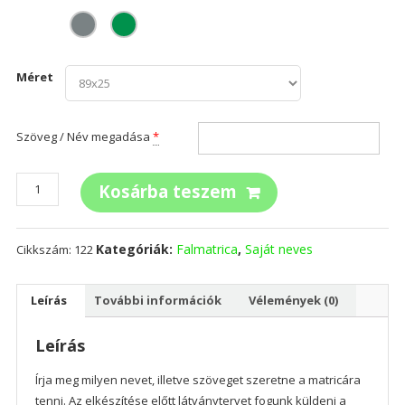
Méret
Szöveg / Név megadása
*
Saját
Kosárba teszem
feliratos
szalag
mennyiség
Kategóriák:
Falmatrica
,
Saját neves
Cikkszám:
122
Leírás
További információk
Vélemények (0)
Leírás
Írja meg milyen nevet, illetve szöveget szeretne a matricára
tenni. Az elkészítése előtt látványtervet fogunk küldeni a