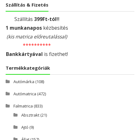
Szállítás & Fizetés
Szállítás
399Ft-tól
!!!
1 munkanapos
kézbesítés
(kis matrica előreutalással)
**********
Bankkártyával
is fizethet!
Termékkategóriák
Autómárka
(108)
Autómatrica
(472)
Falmatrica
(833)
Absztrakt
(21)
Ajtó
(9)
Állat
(157)