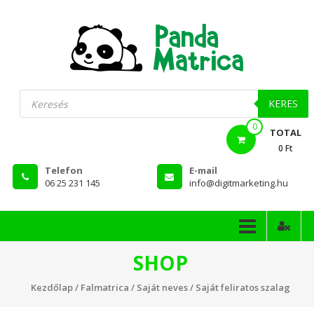
Skip
to
content
PandaMatrica
Products
search
falmatrica
KERES
0
webshop
TOTAL
0 Ft
Telefon
E-mail
06 25 231 145
info@digitmarketing.hu
SHOP
Kezdőlap
/
Falmatrica
/
Saját neves
/ Saját feliratos szalag