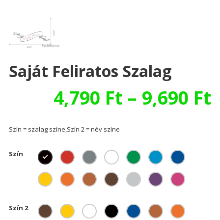
Saját Feliratos Szalag
4,790
Ft
–
9,690
Ft
Szín = szalag színe,Szín 2 = név színe
Szín
Szín 2