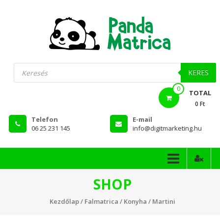
Skip
to
content
PandaMatrica
Products
search
falmatrica
KERES
0
webshop
TOTAL
0 Ft
Telefon
E-mail
06 25 231 145
info@digitmarketing.hu
SHOP
Kezdőlap
/
Falmatrica
/
Konyha
/ Martini