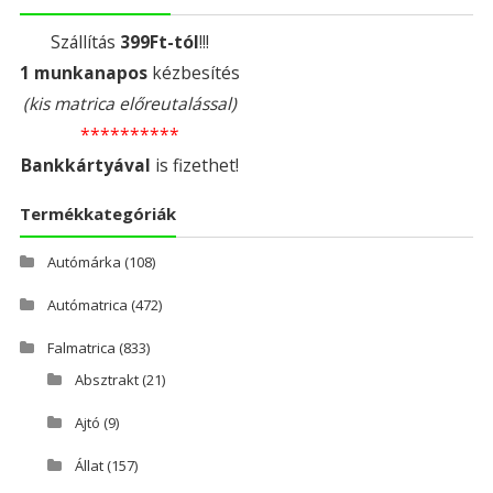
Szállítás
399Ft-tól
!!!
1 munkanapos
kézbesítés
(kis matrica előreutalással)
**********
Bankkártyával
is fizethet!
Termékkategóriák
Autómárka
(108)
Autómatrica
(472)
Falmatrica
(833)
Absztrakt
(21)
Ajtó
(9)
Állat
(157)