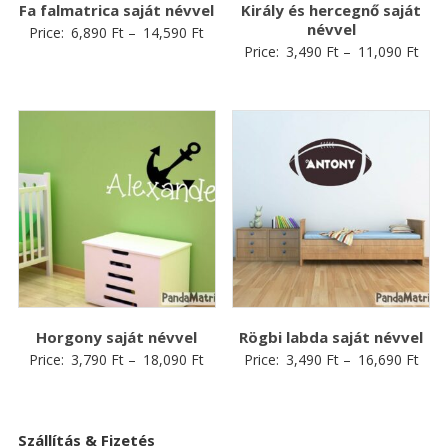
Fa falmatrica saját névvel
Király és hercegnő saját
névvel
Price:
6,890
Ft
–
14,590
Ft
Price:
3,490
Ft
–
11,090
Ft
Horgony saját névvel
Rögbi labda saját névvel
Price:
3,790
Ft
–
18,090
Ft
Price:
3,490
Ft
–
16,690
Ft
Szállítás & Fizetés