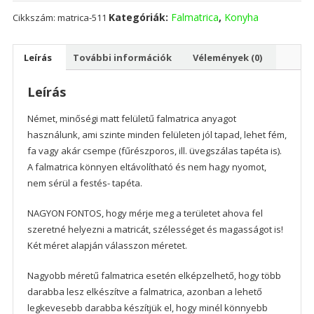
Kategóriák:
Falmatrica
,
Konyha
Cikkszám:
matrica-511
Leírás
További információk
Vélemények (0)
Leírás
Német, minőségi matt felületű falmatrica anyagot
használunk, ami szinte minden felületen jól tapad, lehet fém,
fa vagy akár csempe (fűrészporos, ill. üvegszálas tapéta is).
A falmatrica könnyen eltávolítható és nem hagy nyomot,
nem sérül a festés- tapéta.
NAGYON FONTOS, hogy mérje meg a területet ahova fel
szeretné helyezni a matricát, szélességet és magasságot is!
Két méret alapján válasszon méretet.
Nagyobb méretű falmatrica esetén elképzelhető, hogy több
darabba lesz elkészítve a falmatrica, azonban a lehető
legkevesebb darabba készítjük el, hogy minél könnyebb