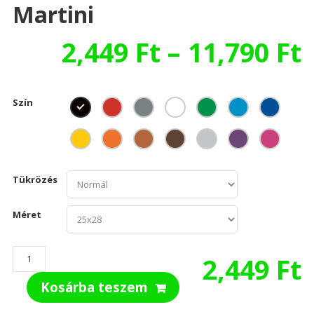
Martini
2,449
Ft
–
11,790
Ft
Szín
Tükrözés
Méret
Martini
2,449
Ft
mennyiség
Kosárba teszem