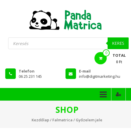
Skip
to
content
PandaMatrica
Products
search
falmatrica
KERES
0
webshop
TOTAL
0 Ft
Telefon
E-mail
06 25 231 145
info@digitmarketing.hu
SHOP
Kezdőlap
/
Falmatrica
/ Győzelem jele