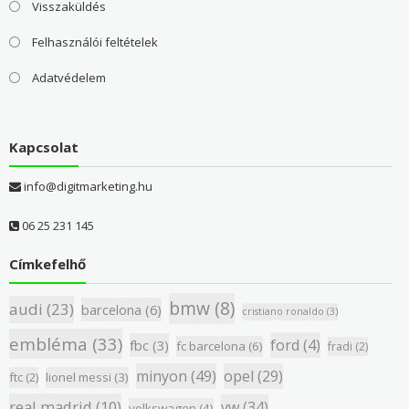
Visszaküldés
Felhasználói feltételek
Adatvédelem
Kapcsolat
info@digitmarketing.hu
06 25 231 145
Címkefelhő
bmw
(8)
audi
(23)
barcelona
(6)
cristiano ronaldo
(3)
embléma
(33)
ford
(4)
fbc
(3)
fc barcelona
(6)
fradi
(2)
minyon
(49)
opel
(29)
ftc
(2)
lionel messi
(3)
real madrid
(10)
vw
(34)
volkswagen
(4)