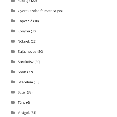
Földrajz
(22)
Gyerekszoba falmatrica
(98)
Kapcsoló
(18)
Konyha
(30)
Nőknek
(22)
Saját neves
(50)
Sarokdísz
(20)
Sport
(77)
Szerelem
(30)
Sztár
(33)
Tánc
(6)
Virágok
(81)