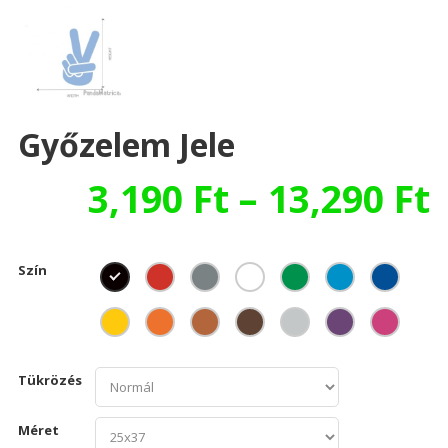
Győzelem Jele
3,190
Ft
–
13,290
Ft
Szín
Tükrözés
Méret