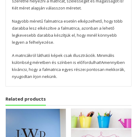
szeretné helyezni a matricát, szélességet és magasságot is!
Két méret alapján válasszon méretet.
Nagyobb méretű falmatrica esetén elképzelhető, hogy több
darabba lesz elkészítve a falmatrica, azonban a lehető
legkevesebb darabba készítjük el, hogy minél könnyebb
legyen a felhelyezése.
A matricákról látható képek csak illusztrációk. Minimális
különbség méretben és színben is előfordulhat!Amennyiben
kíváncsi, hogy a falmatrica egyes részei pontosan mekkorák,
nyugodtan írjon nekünk.
Related products