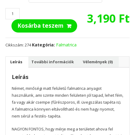
Győzelem
3,190
Ft
jele
Kosárba teszem
mennyiség
Kategória:
Falmatrica
Cikkszám:
274
Leírás
További információk
Vélemények (0)
Leírás
Német, minőségi matt felületű falmatrica anyagot
használunk, ami szinte minden felületen jól tapad, lehet fém,
fa vagy akár csempe (fűrészporos, ill. üvegszálas tapéta is).
A falmatrica könnyen eltávolítható és nem hagy nyomot,
nem sérül a festés- tapéta.
NAGYON FONTOS, hogy mérje meg a területet ahova fel