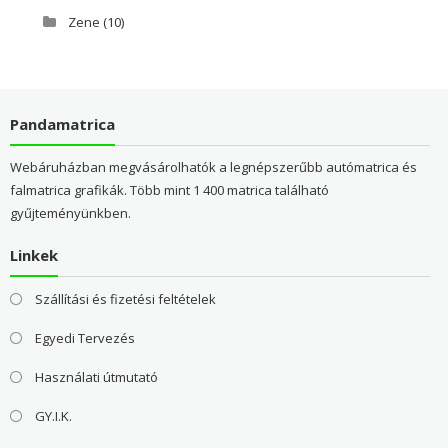
Zene
(10)
Pandamatrica
Webáruházban megvásárolhatók a legnépszerűbb autómatrica és
falmatrica grafikák. Több mint 1 400 matrica található
gyűjteményünkben.
Linkek
Szállítási és fizetési feltételek
Egyedi Tervezés
Használati útmutató
GY.I.K.