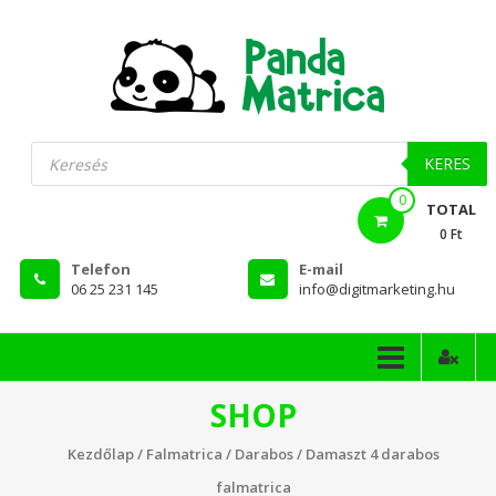
Skip
to
content
PandaMatrica
Products
search
falmatrica
KERES
0
webshop
TOTAL
0 Ft
Telefon
E-mail
06 25 231 145
info@digitmarketing.hu
SHOP
Kezdőlap
/
Falmatrica
/
Darabos
/ Damaszt 4 darabos
falmatrica