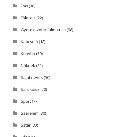
Foci
(38)
Földrajz
(22)
Gyerekszoba falmatrica
(98)
Kapcsoló
(18)
Konyha
(30)
Nőknek
(22)
Saját neves
(50)
Sarokdísz
(20)
Sport
(77)
Szerelem
(30)
Sztár
(33)