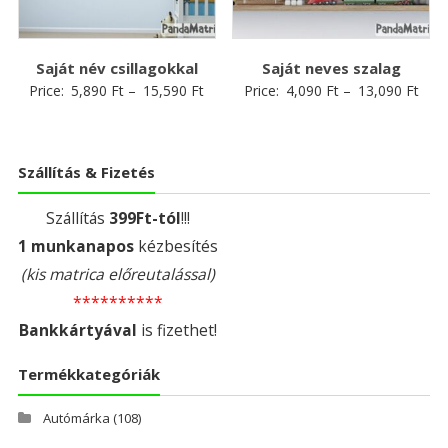
Saját név csillagokkal
Saját neves szalag
Price:
5,890
Ft
–
15,590
Ft
Price:
4,090
Ft
–
13,090
Ft
Szállítás & Fizetés
Szállítás
399Ft-tól
!!!
1 munkanapos
kézbesítés
(kis matrica előreutalással)
**********
Bankkártyával
is fizethet!
Termékkategóriák
Autómárka
(108)