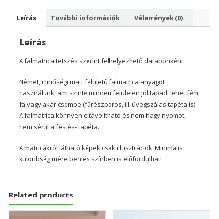
Leírás
További információk
Vélemények (0)
Leírás
A falmatrica tetszés szerint felhelyezhető darabonként.
Német, minőségi matt felületű falmatrica anyagot
használunk, ami szinte minden felületen jól tapad, lehet fém,
fa vagy akár csempe (fűrészporos, ill. üvegszálas tapéta is).
A falmatrica könnyen eltávolítható és nem hagy nyomot,
nem sérül a festés- tapéta.
A matricákról látható képek csak illusztrációk. Minimális
különbség méretben és színben is előfordulhat!
Related products