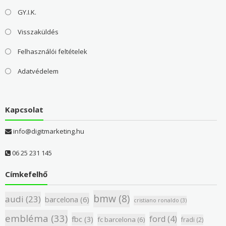
GY.I.K.
Visszaküldés
Felhasználói feltételek
Adatvédelem
Kapcsolat
info@digitmarketing.hu
06 25 231 145
Címkefelhő
bmw
(8)
audi
(23)
barcelona
(6)
cristiano ronaldo
(3)
embléma
(33)
ford
(4)
fbc
(3)
fc barcelona
(6)
fradi
(2)