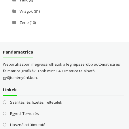
Tánc
(6)
Virágok
(81)
Zene
(10)
Pandamatrica
Webáruházban megvásárolhatók a legnépszerűbb autómatrica és
falmatrica grafikák. Több mint 1 400 matrica található
gyűjteményünkben.
Linkek
Szállítási és fizetési feltételek
Egyedi Tervezés
Használati útmutató