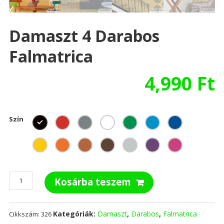
Damaszt 4 Darabos
Falmatrica
4,990
Ft
Szín
Damaszt
Kosárba teszem
4
darabos
falmatrica
Kategóriák:
Damaszt
,
Darabos
,
Falmatrica
Cikkszám:
326
mennyiség