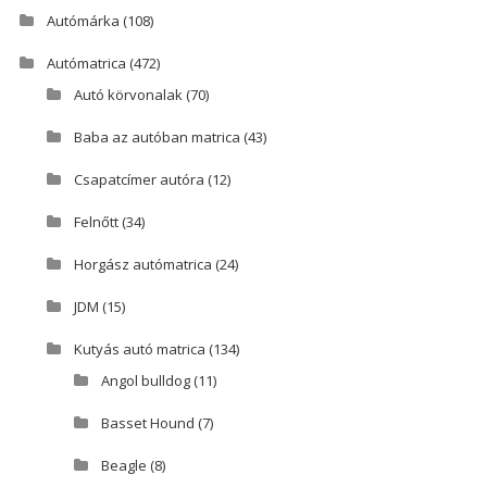
Autómárka
(108)
Autómatrica
(472)
Autó körvonalak
(70)
Baba az autóban matrica
(43)
Csapatcímer autóra
(12)
Felnőtt
(34)
Horgász autómatrica
(24)
JDM
(15)
Kutyás autó matrica
(134)
Angol bulldog
(11)
Basset Hound
(7)
Beagle
(8)