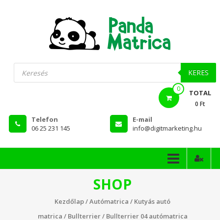
Skip
to
content
PandaMatrica
Products
search
falmatrica
KERES
0
webshop
TOTAL
0 Ft
Telefon
E-mail
06 25 231 145
info@digitmarketing.hu
SHOP
Kezdőlap
/
Autómatrica
/
Kutyás autó
matrica
/
Bullterrier
/ Bullterrier 04 autómatrica