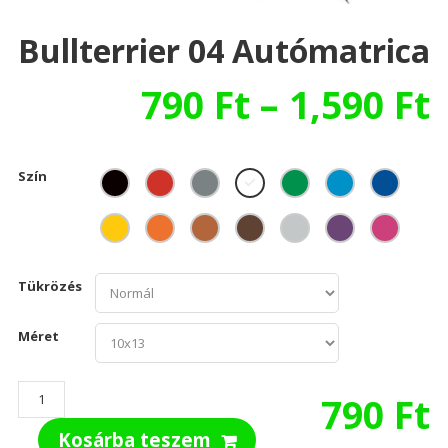
Bullterrier 04 Autómatrica
790
Ft
–
1,590
Ft
Szín
Tükrözés
Méret
Bullterrier
790
Ft
04
Kosárba teszem
autómatrica