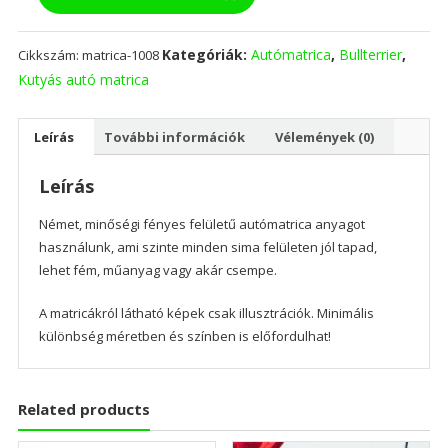
mennyiség
Kategóriák:
Autómatrica
,
Bullterrier
,
Cikkszám:
matrica-1008
Kutyás autó matrica
Leírás
További információk
Vélemények (0)
Leírás
Német, minőségi fényes felületű autómatrica anyagot
használunk, ami szinte minden sima felületen jól tapad,
lehet fém, műanyag vagy akár csempe.
A matricákról látható képek csak illusztrációk. Minimális
különbség méretben és színben is előfordulhat!
Related products