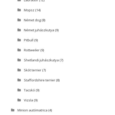
Labrador
(12)
Mopsz
(14)
Német dog
(8)
Német juhászkutya
(9)
Pitbull
(9)
Rottweiler
(9)
Shetlandi juhászkutya
(7)
Skót terrier
(7)
Staffordshire terrier
(8)
Tacskó
(9)
Vizsla
(9)
Minion autómatrica
(4)