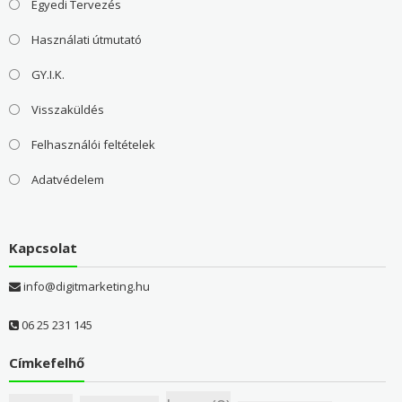
Egyedi Tervezés
Használati útmutató
GY.I.K.
Visszaküldés
Felhasználói feltételek
Adatvédelem
Kapcsolat
info@digitmarketing.hu
06 25 231 145
Címkefelhő