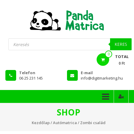
Skip
to
content
PandaMatrica
Products
search
falmatrica
KERES
0
webshop
TOTAL
0 Ft
Telefon
E-mail
06 25 231 145
info@digitmarketing.hu
SHOP
Kezdőlap
/
Autómatrica
/ Zombi család