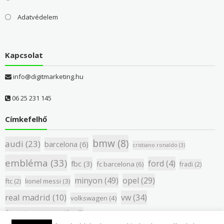
Adatvédelem
Kapcsolat
info@digitmarketing.hu
06 25 231 145
Címkefelhő
bmw
(8)
audi
(23)
barcelona
(6)
cristiano ronaldo
(3)
embléma
(33)
ford
(4)
fbc
(3)
fc barcelona
(6)
fradi
(2)
minyon
(49)
opel
(29)
ftc
(2)
lionel messi
(3)
real madrid
(10)
vw
(34)
volkswagen
(4)
újpesti torna egyesület
(2)