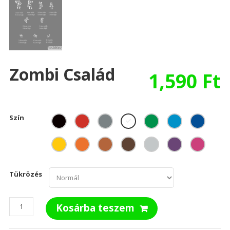
Zombi Család
1,590
Ft
Szín
Tükrözés
Zombi
Kosárba teszem
család
mennyiség