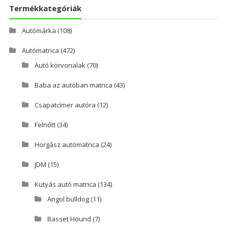
Termékkategóriák
Autómárka
(108)
Autómatrica
(472)
Autó körvonalak
(70)
Baba az autóban matrica
(43)
Csapatcímer autóra
(12)
Felnőtt
(34)
Horgász autómatrica
(24)
JDM
(15)
Kutyás autó matrica
(134)
Angol bulldog
(11)
Basset Hound
(7)