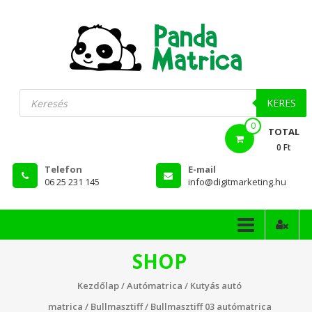
Skip
to
content
PandaMatrica
Products
search
falmatrica
KERES
0
webshop
TOTAL
0 Ft
Telefon
E-mail
06 25 231 145
info@digitmarketing.hu
SHOP
Kezdőlap
/
Autómatrica
/
Kutyás autó
matrica
/
Bullmasztiff
/ Bullmasztiff 03 autómatrica