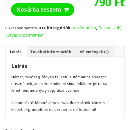
790
Ft
03
Kosárba teszem
autómatrica
mennyiség
Kategóriák:
Autómatrica
,
Bullmasztiff
,
Cikkszám:
matrica-1006
Kutyás autó matrica
Leírás
További információk
Vélemények (0)
Leírás
Német, minőségi fényes felületű autómatrica anyagot
használunk, ami szinte minden sima felületen jól tapad,
lehet fém, műanyag vagy akár csempe.
A matricákról látható képek csak illusztrációk. Minimális
különbség méretben és színben is előfordulhat!