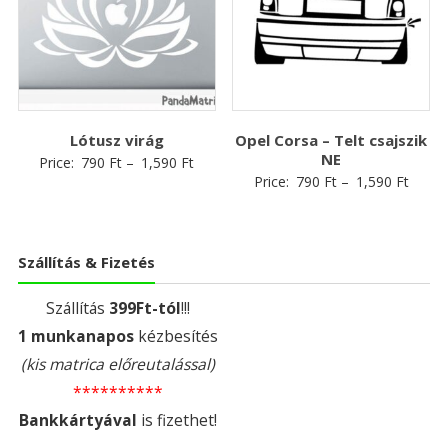
Lótusz virág
Opel Corsa – Telt csajszik
NE
Price:
790
Ft
–
1,590
Ft
Price:
790
Ft
–
1,590
Ft
Szállítás & Fizetés
Szállítás
399Ft-tól
!!!
1 munkanapos
kézbesítés
(kis matrica előreutalással)
**********
Bankkártyával
is fizethet!