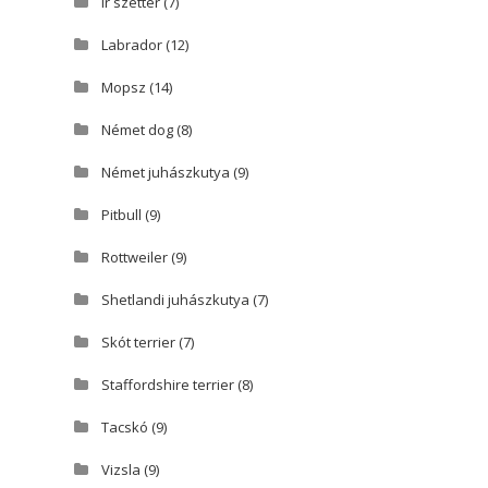
Ír szetter
(7)
Labrador
(12)
Mopsz
(14)
Német dog
(8)
Német juhászkutya
(9)
Pitbull
(9)
Rottweiler
(9)
Shetlandi juhászkutya
(7)
Skót terrier
(7)
Staffordshire terrier
(8)
Tacskó
(9)
Vizsla
(9)