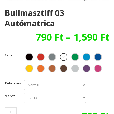
Bullmasztiff 03
Autómatrica
790
Ft
–
1,590
Ft
Szín
Tükrözés
Méret
Bullmasztiff