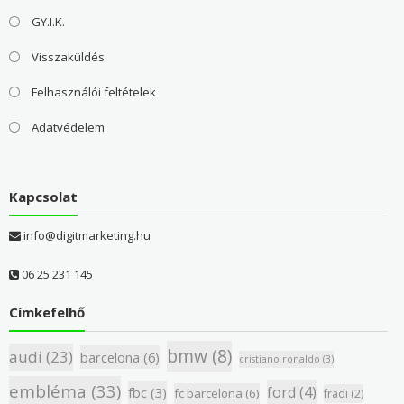
GY.I.K.
Visszaküldés
Felhasználói feltételek
Adatvédelem
Kapcsolat
info@digitmarketing.hu
06 25 231 145
Címkefelhő
bmw
(8)
audi
(23)
barcelona
(6)
cristiano ronaldo
(3)
embléma
(33)
ford
(4)
fbc
(3)
fc barcelona
(6)
fradi
(2)