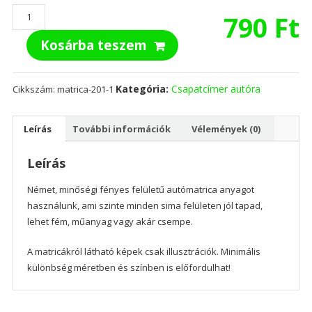
Arsenal
790
Ft
FC
Kosárba teszem
mennyiség
Kategória:
Csapatcímer autóra
Cikkszám:
matrica-201-1
Leírás
További információk
Vélemények (0)
Leírás
Német, minőségi fényes felületű autómatrica anyagot
használunk, ami szinte minden sima felületen jól tapad,
lehet fém, műanyag vagy akár csempe.
A matricákról látható képek csak illusztrációk. Minimális
különbség méretben és színben is előfordulhat!