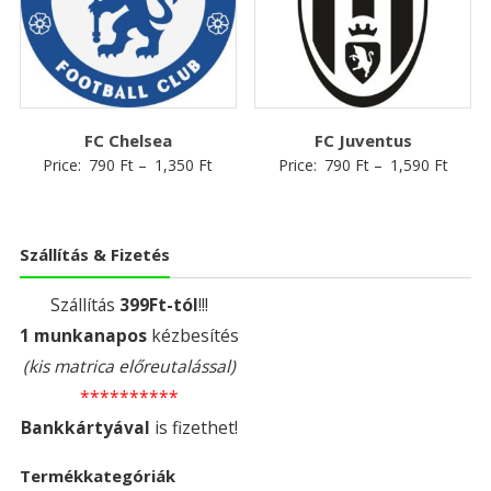
FC Chelsea
FC Juventus
Price:
790
Ft
–
1,350
Ft
Price:
790
Ft
–
1,590
Ft
Szállítás & Fizetés
Szállítás
399Ft-tól
!!!
1 munkanapos
kézbesítés
(kis matrica előreutalással)
**********
Bankkártyával
is fizethet!
Termékkategóriák