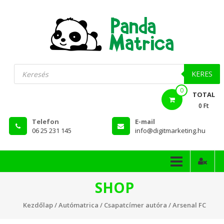
Skip
to
content
PandaMatrica
Products
search
falmatrica
KERES
0
webshop
TOTAL
0 Ft
Telefon
E-mail
06 25 231 145
info@digitmarketing.hu
SHOP
Kezdőlap
/
Autómatrica
/
Csapatcímer autóra
/ Arsenal FC