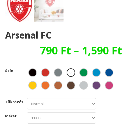
Arsenal FC
790
Ft
–
1,590
Ft
Szín
Tükrözés
Méret