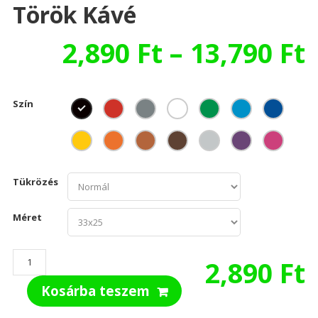
Török Kávé
2,890
Ft
–
13,790
Ft
Szín
Tükrözés
Méret
Török
2,890
Ft
kávé
Kosárba teszem
mennyiség