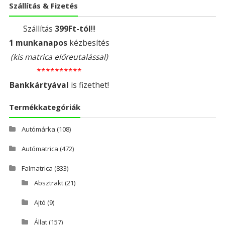
Szállítás & Fizetés
Szállítás
399Ft-tól
!!!
1 munkanapos
kézbesítés
(kis matrica előreutalással)
**********
Bankkártyával
is fizethet!
Termékkategóriák
Autómárka
(108)
Autómatrica
(472)
Falmatrica
(833)
Absztrakt
(21)
Ajtó
(9)
Állat
(157)