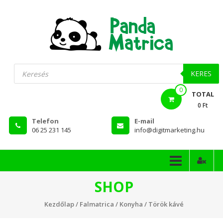
Skip
to
content
PandaMatrica
Products
search
falmatrica
KERES
0
webshop
TOTAL
0 Ft
Telefon
E-mail
06 25 231 145
info@digitmarketing.hu
SHOP
Kezdőlap
/
Falmatrica
/
Konyha
/ Török kávé