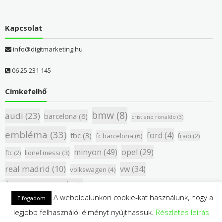
Kapcsolat
info@digitmarketing.hu
06 25 231 145
Címkefelhő
bmw
(8)
audi
(23)
barcelona
(6)
cristiano ronaldo
(3)
embléma
(33)
ford
(4)
fbc
(3)
fc barcelona
(6)
fradi
(2)
minyon
(49)
opel
(29)
ftc
(2)
lionel messi
(3)
real madrid
(10)
vw
(34)
volkswagen
(4)
újpesti torna egyesület
(2)
A weboldalunkon cookie-kat használunk, hogy a
Elfogadom
legjobb felhasználói élményt nyújthassuk.
Részletes leírás
Copyright © 2018 Pandamatrica - All rights reserved.