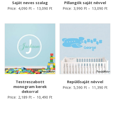
Saját neves szalag
Pillangók saját névvel
Price:
4,090
Ft
–
13,090
Ft
Price:
3,990
Ft
–
13,090
Ft
Testreszabott
Repülősaját névvel
monogram kerek
Price:
5,590
Ft
–
11,390
Ft
dekorral
Price:
2,189
Ft
–
10,490
Ft