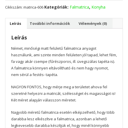
Kategóriák:
Falmatrica
,
Konyha
Cikkszám:
matrica-606
Leírás
További információk
Vélemények (0)
Leírás
Német, minőségi matt felületű falmatrica anyagot
használunk, ami szinte minden felületen jól tapad, lehet fém,
fa vagy akár csempe (fűrészporos, ill. üvegszálas tapéta is).
A falmatrica könnyen eltávolítható és nem hagy nyomot,
nem sérül a festés- tapéta.
NAGYON FONTOS, hogy mérje meg a területet ahova fel
szeretné helyezni a matricát, szélességet és magasságot is!
Két méret alapján válasszon méretet.
Nagyobb méretű falmatrica esetén elképzelhető, hogy több
darabba lesz elkészítve a falmatrica, azonban a lehető
legkevesebb darabba készítjük el, hogy minél könnyebb