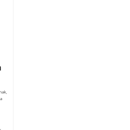
a
nak,
 a
k