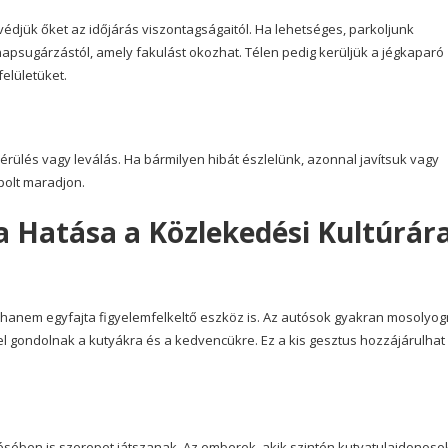
édjük őket az időjárás viszontagságaitól. Ha lehetséges, parkoljunk
apsugárzástól, amely fakulást okozhat. Télen pedig kerüljük a jégkaparó
elületüket.
érülés vagy leválás. Ha bármilyen hibát észlelünk, azonnal javítsuk vagy
polt maradjon.
 Hatása a Közlekedési Kultúrár
 hanem egyfajta figyelemfelkeltő eszköz is. Az autósok gyakran mosolyog
el gondolnak a kutyákra és a kedvencükre. Ez a kis gesztus hozzájárulhat
ésében is szerepet játszanak. Az emberek, akik szintén kutyatulajdonoso