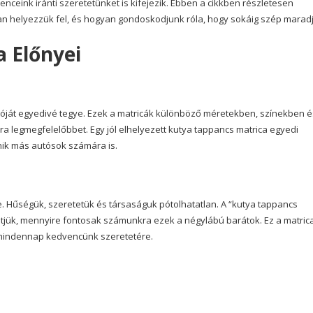
ceink iránti szeretetünket is kifejezik. Ebben a cikkben részletesen
yan helyezzük fel, és hogyan gondoskodjunk róla, hogy sokáig szép marad
 Előnyei
utóját egyedivé tegye. Ezek a matricák különböző méretekben, színekben é
a legmegfelelőbbet. Egy jól elhelyezett kutya tappancs matrica egyedi
ik más autósok számára is.
. Hűségük, szeretetük és társaságuk pótolhatatlan. A “kutya tappancs
hetjük, mennyire fontosak számunkra ezek a négylábú barátok. Ez a matric
 mindennap kedvencünk szeretetére.