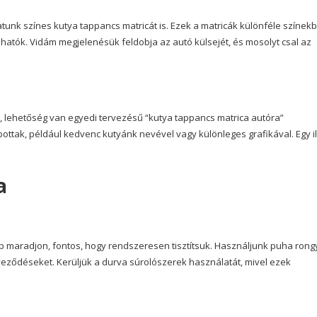
unk színes kutya tappancs matricát is. Ezek a matricák különféle színek
hatók. Vidám megjelenésük feldobja az autó külsejét, és mosolyt csal az
, lehetőség van egyedi tervezésű “kutya tappancs matrica autóra”
bottak, például kedvenc kutyánk nevével vagy különleges grafikával. Egy i
a
p maradjon, fontos, hogy rendszeresen tisztítsuk. Használjunk puha rong
nnyeződéseket. Kerüljük a durva súrolószerek használatát, mivel ezek