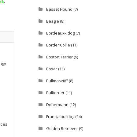
ya
,
Basset Hound
(7)
Beagle
(8)
Bordeaux-i dog
(7)
Border Collie
(11)
Boston Terrier
(9)
vagy
Boxer
(11)
Bullmasztiff
(8)
Bullterrier
(11)
Dobermann
(12)
Francia bulldog
(14)
t és
Golden Retriever
(9)