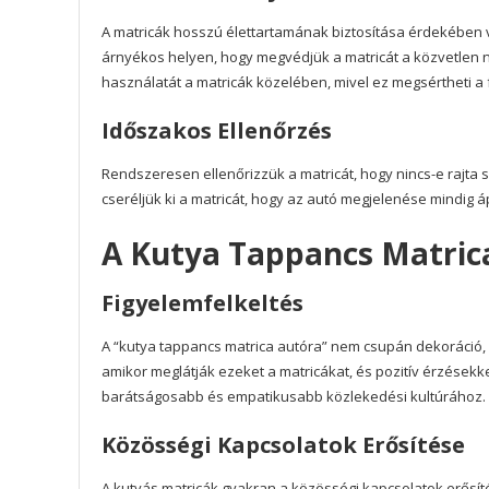
A matricák hosszú élettartamának biztosítása érdekében v
árnyékos helyen, hogy megvédjük a matricát a közvetlen n
használatát a matricák közelében, mivel ez megsértheti a f
Időszakos Ellenőrzés
Rendszeresen ellenőrizzük a matricát, hogy nincs-e rajta s
cseréljük ki a matricát, hogy az autó megjelenése mindig á
A Kutya Tappancs Matrica
Figyelemfelkeltés
A “kutya tappancs matrica autóra” nem csupán dekoráció,
amikor meglátják ezeket a matricákat, és pozitív érzésekk
barátságosabb és empatikusabb közlekedési kultúrához.
Közösségi Kapcsolatok Erősítése
A kutyás matricák gyakran a közösségi kapcsolatok erősít