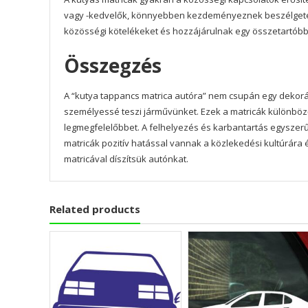
vagy -kedvelők, könnyebben kezdeményeznek beszélgetést eg
közösségi kötelékeket és hozzájárulnak egy összetartób
Összegzés
A “kutya tappancs matrica autóra” nem csupán egy dekorá
személyessé teszi járművünket. Ezek a matricák különböz
legmegfelelőbbet. A felhelyezés és karbantartás egyszerű
matricák pozitív hatással vannak a közlekedési kultúrára 
matricával díszítsük autónkat.
Related products