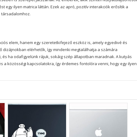
y ilyen matrica láttán. Ezek az apró, pozitív interakciók erősítik a
b társadalomhoz.
ciós elem, hanem egy szeretetkifejező eszköz is, amely egyedivé és
ő dizájnokban elérhetők, így mindenki megtalálhatja a számára
, és ha odafigyelünk rájuk, sokáig szép állapotban maradnak. A kutyás
és a közösségi kapcsolatokra, így érdemes fontolóra venni, hogy egy ilyen