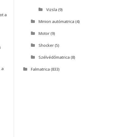
Vizsla
(9)
ot a
Minion autómatrica
(4)
Motor
(9)
Shocker
(5)
i
Szélvédőmatrica
(8)
 a
Falmatrica
(833)