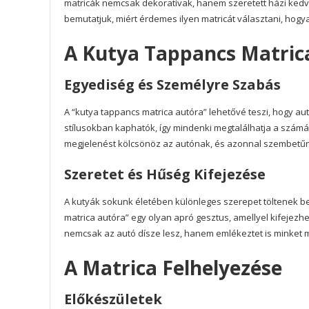
matricák nemcsak dekoratívak, hanem szeretett házi kedven
bemutatjuk, miért érdemes ilyen matricát választani, hog
A Kutya Tappancs Matrica
Egyediség és Személyre Szabás
A “kutya tappancs matrica autóra” lehetővé teszi, hogy a
stílusokban kaphatók, így mindenki megtalálhatja a számár
megjelenést kölcsönöz az autónak, és azonnal szembetűn
Szeretet és Hűség Kifejezése
A kutyák sokunk életében különleges szerepet töltenek be
matrica autóra” egy olyan apró gesztus, amellyel kifejez
nemcsak az autó dísze lesz, hanem emlékeztet is minket
A Matrica Felhelyezése
Előkészületek