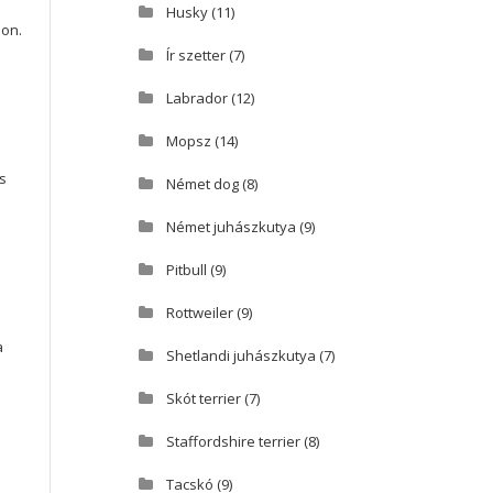
Husky
(11)
jon.
Ír szetter
(7)
Labrador
(12)
Mopsz
(14)
s
Német dog
(8)
Német juhászkutya
(9)
Pitbull
(9)
Rottweiler
(9)
a
Shetlandi juhászkutya
(7)
Skót terrier
(7)
Staffordshire terrier
(8)
Tacskó
(9)