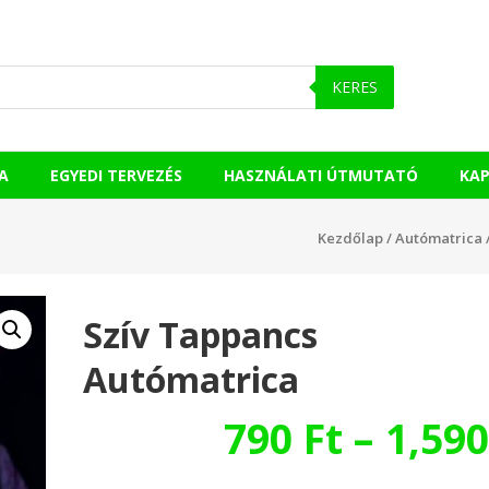
KERES
A
EGYEDI TERVEZÉS
HASZNÁLATI ÚTMUTATÓ
KA
Kezdőlap
/
Autómatrica
Szív Tappancs
Autómatrica
790
Ft
–
1,59