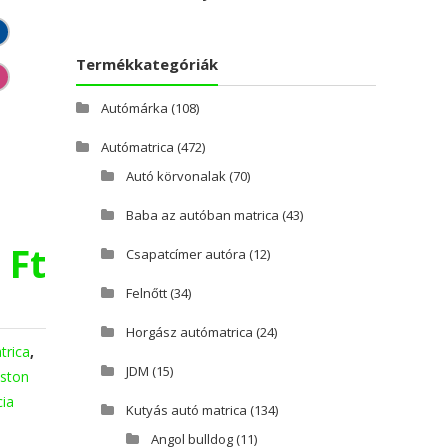
Termékkategóriák
Autómárka
(108)
Autómatrica
(472)
Autó körvonalak
(70)
Baba az autóban matrica
(43)
0
Ft
Csapatcímer autóra
(12)
Felnőtt
(34)
Horgász autómatrica
(24)
trica
,
JDM
(15)
ston
cia
Kutyás autó matrica
(134)
Angol bulldog
(11)