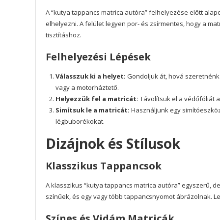
A “kutya tappancs matrica autóra” felhelyezése előtt alap
elhelyezni. A felület legyen por- és zsírmentes, hogy a ma
tisztításhoz.
Felhelyezési Lépések
Válasszuk ki a helyet:
Gondoljuk át, hová szeretnénk e
vagy a motorháztető.
Helyezzük fel a matricát:
Távolítsuk el a védőfóliát a
Simítsuk le a matricát:
Használjunk egy simítóeszközt
légbuborékokat.
Dizájnok és Stílusok
Klasszikus Tappancsok
A klasszikus “kutya tappancs matrica autóra” egyszerű, de
színűek, és egy vagy több tappancsnyomot ábrázolnak. Leti
Színes és Vidám Matricák