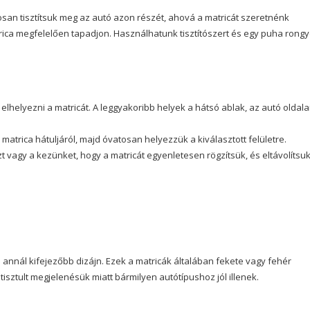
osan tisztítsuk meg az autó azon részét, ahová a matricát szeretnénk
trica megfelelően tapadjon. Használhatunk tisztítószert és egy puha rongy
lhelyezni a matricát. A leggyakoribb helyek a hátsó ablak, az autó oldala
 matrica hátuljáról, majd óvatosan helyezzük a kiválasztott felületre.
 vagy a kezünket, hogy a matricát egyenletesen rögzítsük, és eltávolítsuk
 annál kifejezőbb dizájn. Ezek a matricák általában fekete vagy fehér
sztult megjelenésük miatt bármilyen autótípushoz jól illenek.