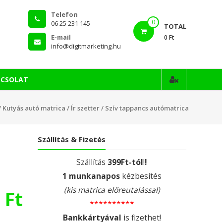
Telefon
0
06 25 231 145
TOTAL
E-mail
0 Ft
info@digitmarketing.hu
PCSOLAT
/
Kutyás autó matrica
/
Ír szetter
/ Szív tappancs autómatrica
Szállítás & Fizetés
Szállítás
399Ft-tól
!!!
1 munkanapos
kézbesítés
(kis matrica előreutalással)
0
Ft
**********
Bankkártyával
is fizethet!