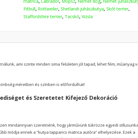
matrica
,
Labrador
,
Mopsz
,
Német dog
,
Német juhászkut
Pitbull
,
Rottweiler
,
Shetlandi juhászkutya
,
Skót terrier
,
Staffordshire terrier
,
Tacskó
,
Vizsla
nálunk, ami szinte minden sima felületen jól tapad, lehet fém, műanyag 
különbség méretben és színben is előfordulhat!
ediséget és Szeretetet Kifejező Dekoráció
szen mindannyian szeretnénk, hogy járművünk tükrözze egyedi stílusunka
űbb módja ennek a “kutya tappancs matrica autóra” elhelyezése. Ezek a