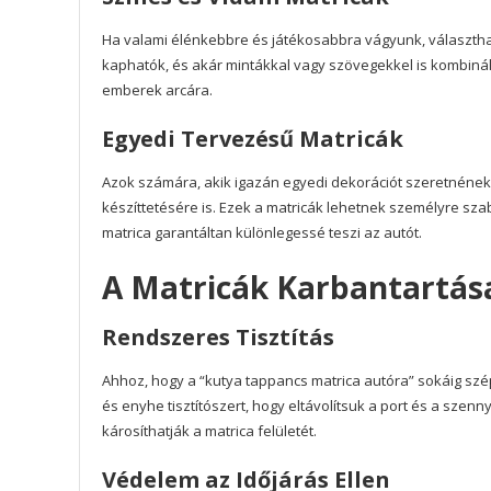
Ha valami élénkebbre és játékosabbra vágyunk, választhat
kaphatók, és akár mintákkal vagy szövegekkel is kombinál
emberek arcára.
Egyedi Tervezésű Matricák
Azok számára, akik igazán egyedi dekorációt szeretnének
készíttetésére is. Ezek a matricák lehetnek személyre sza
matrica garantáltan különlegessé teszi az autót.
A Matricák Karbantartás
Rendszeres Tisztítás
Ahhoz, hogy a “kutya tappancs matrica autóra” sokáig szé
és enyhe tisztítószert, hogy eltávolítsuk a port és a sze
károsíthatják a matrica felületét.
Védelem az Időjárás Ellen