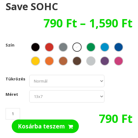
Save SOHC
790
Ft
–
1,590
Ft
Szín
Tükrözés
Méret
Save
790
Ft
SOHC
Kosárba teszem
mennyiség