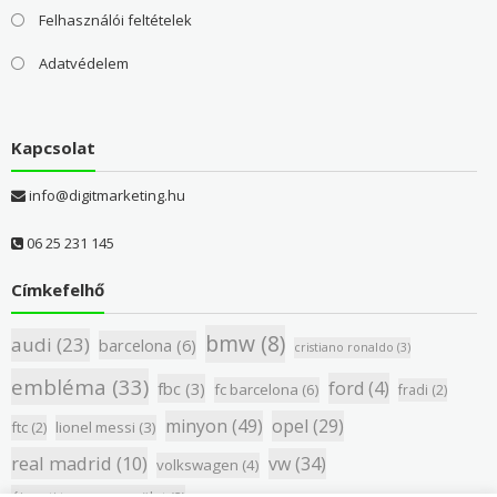
Felhasználói feltételek
Adatvédelem
Kapcsolat
info@digitmarketing.hu
06 25 231 145
Címkefelhő
bmw
(8)
audi
(23)
barcelona
(6)
cristiano ronaldo
(3)
embléma
(33)
ford
(4)
fbc
(3)
fc barcelona
(6)
fradi
(2)
minyon
(49)
opel
(29)
ftc
(2)
lionel messi
(3)
real madrid
(10)
vw
(34)
volkswagen
(4)