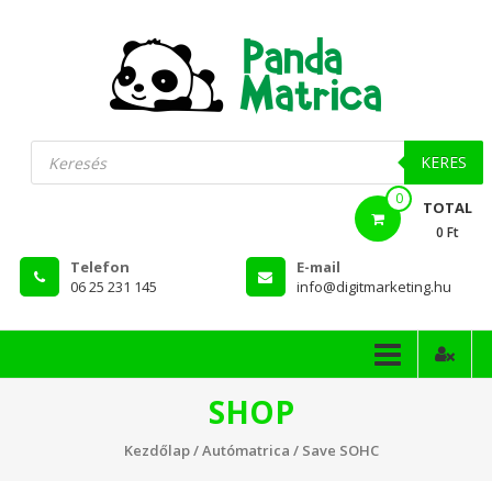
Skip
to
content
PandaMatrica
Products
search
falmatrica
KERES
0
webshop
TOTAL
0 Ft
Telefon
E-mail
06 25 231 145
info@digitmarketing.hu
SHOP
Kezdőlap
/
Autómatrica
/ Save SOHC