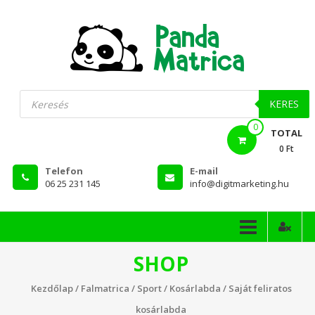
Skip
to
content
PandaMatrica
Products
search
falmatrica
KERES
0
webshop
TOTAL
0 Ft
Telefon
E-mail
06 25 231 145
info@digitmarketing.hu
SHOP
Kezdőlap
/
Falmatrica
/
Sport
/
Kosárlabda
/ Saját feliratos
kosárlabda