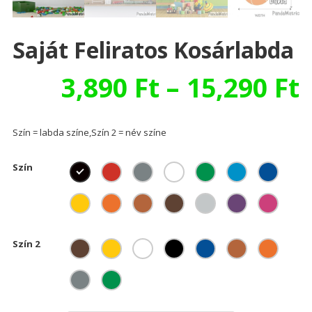
Saját Feliratos Kosárlabda
3,890
Ft
–
15,290
Ft
Szín = labda színe,Szín 2 = név színe
Szín
Szín 2