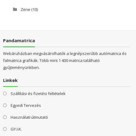
Zene
(10)
Pandamatrica
Webáruházban megvásárolhatók a legnépszerűbb autómatrica és
falmatrica grafikák. Több mint 1 400 matrica található
gyűjteményünkben.
Linkek
Szállítási és fizetési feltételek
Egyedi Tervezés
Használati útmutató
GY.I.K.