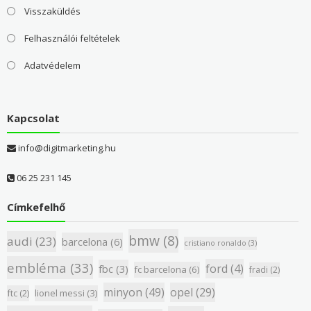
Visszaküldés
Felhasználói feltételek
Adatvédelem
Kapcsolat
info@digitmarketing.hu
06 25 231 145
Címkefelhő
bmw
(8)
audi
(23)
barcelona
(6)
cristiano ronaldo
(3)
embléma
(33)
ford
(4)
fbc
(3)
fc barcelona
(6)
fradi
(2)
minyon
(49)
opel
(29)
ftc
(2)
lionel messi
(3)