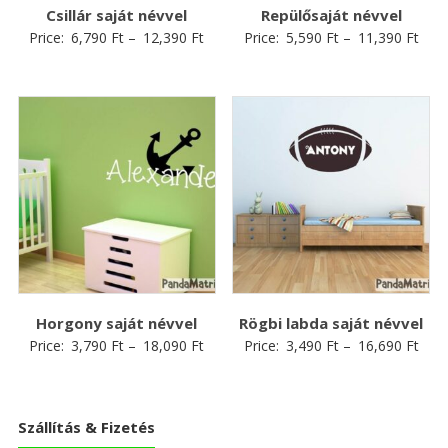
Csillár saját névvel
Repülősaját névvel
Price:
6,790
Ft
–
12,390
Ft
Price:
5,590
Ft
–
11,390
Ft
Horgony saját névvel
Rögbi labda saját névvel
Price:
3,790
Ft
–
18,090
Ft
Price:
3,490
Ft
–
16,690
Ft
Szállítás & Fizetés