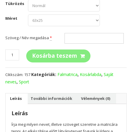
Tükrözés
Méret
Szöveg / Név megadása
*
Saját
Kosárba teszem
feliratos
kosárlabda
mennyiség
Kategóriák:
Falmatrica
,
Kosárlabda
,
Saját
Cikkszám:
157
neves
,
Sport
Leírás
További információk
Vélemények (0)
Leírás
Írja meg milyen nevet, illetve szöveget szeretne a matricára
tenni. Az elkészítése előtt látványtervet fogunk küldeni a