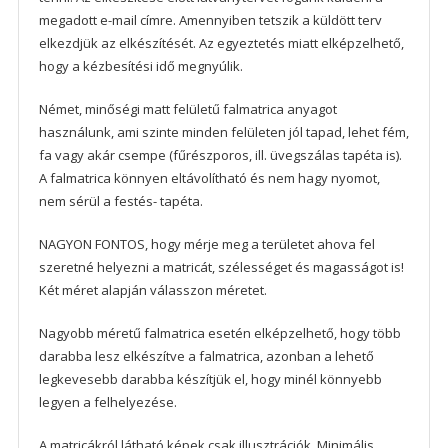
megadott e-mail címre. Amennyiben tetszik a küldött terv
elkezdjük az elkészítését. Az egyeztetés miatt elképzelhető,
hogy a kézbesítési idő megnyúlik.
Német, minőségi matt felületű falmatrica anyagot
használunk, ami szinte minden felületen jól tapad, lehet fém,
fa vagy akár csempe (fűrészporos, ill. üvegszálas tapéta is).
A falmatrica könnyen eltávolítható és nem hagy nyomot,
nem sérül a festés- tapéta.
NAGYON FONTOS, hogy mérje meg a területet ahova fel
szeretné helyezni a matricát, szélességet és magasságot is!
Két méret alapján válasszon méretet.
Nagyobb méretű falmatrica esetén elképzelhető, hogy több
darabba lesz elkészítve a falmatrica, azonban a lehető
legkevesebb darabba készítjük el, hogy minél könnyebb
legyen a felhelyezése.
A matricákról látható képek csak illusztrációk. Minimális