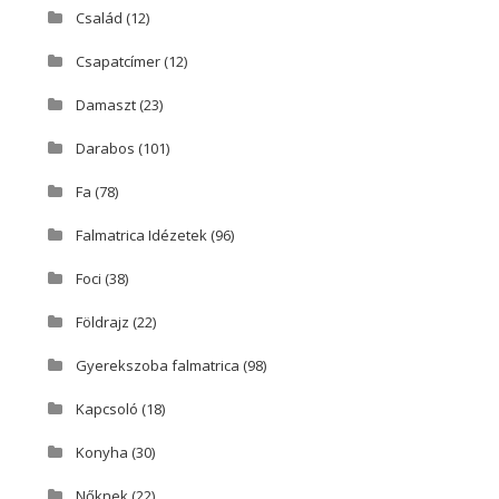
Család
(12)
Csapatcímer
(12)
Damaszt
(23)
Darabos
(101)
Fa
(78)
Falmatrica Idézetek
(96)
Foci
(38)
Földrajz
(22)
Gyerekszoba falmatrica
(98)
Kapcsoló
(18)
Konyha
(30)
Nőknek
(22)