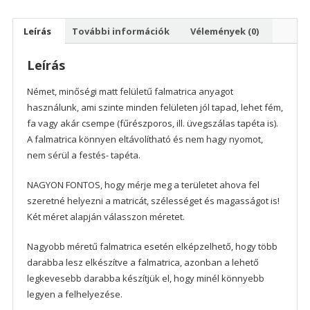
Leírás
További információk
Vélemények (0)
Leírás
Német, minőségi matt felületű falmatrica anyagot
használunk, ami szinte minden felületen jól tapad, lehet fém,
fa vagy akár csempe (fűrészporos, ill. üvegszálas tapéta is).
A falmatrica könnyen eltávolítható és nem hagy nyomot,
nem sérül a festés- tapéta.
NAGYON FONTOS, hogy mérje meg a területet ahova fel
szeretné helyezni a matricát, szélességet és magasságot is!
Két méret alapján válasszon méretet.
Nagyobb méretű falmatrica esetén elképzelhető, hogy több
darabba lesz elkészítve a falmatrica, azonban a lehető
legkevesebb darabba készítjük el, hogy minél könnyebb
legyen a felhelyezése.