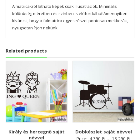
A matricákról látható képek csak illusztrációk. Minimális
különbség méretben és színben is előfordulhat!Amennyiben
kíváncsi, hogy a falmatrica egyes részei pontosan mekkorák,
nyugodtan írjon nekünk.
Related products
Király és hercegnő saját
Dobkészlet saját névvel
névvel
Price:
4,390
Ft
–
13,290
Ft