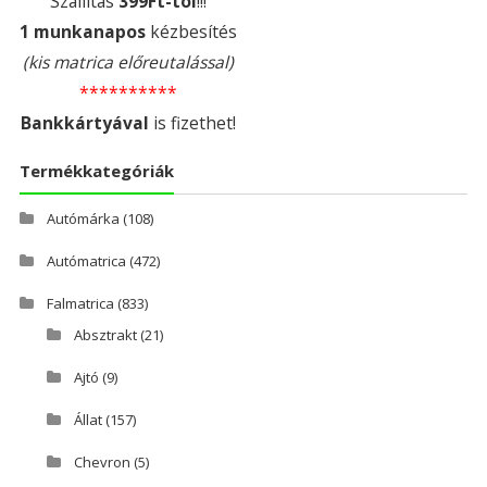
Szállítás
399Ft-tól
!!!
1 munkanapos
kézbesítés
(kis matrica előreutalással)
**********
Bankkártyával
is fizethet!
Termékkategóriák
Autómárka
(108)
Autómatrica
(472)
Falmatrica
(833)
Absztrakt
(21)
Ajtó
(9)
Állat
(157)
Chevron
(5)