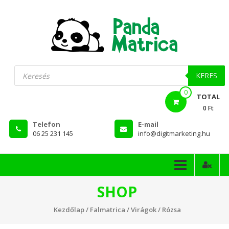
Skip
to
content
PandaMatrica
Products
search
falmatrica
KERES
0
webshop
TOTAL
0 Ft
Telefon
E-mail
06 25 231 145
info@digitmarketing.hu
SHOP
Kezdőlap
/
Falmatrica
/
Virágok
/ Rózsa