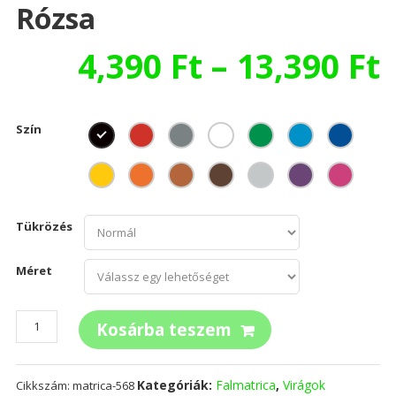
Rózsa
4,390
Ft
–
13,390
Ft
Szín
Tükrözés
Méret
Rózsa
Kosárba teszem
mennyiség
Kategóriák:
Falmatrica
,
Virágok
Cikkszám:
matrica-568