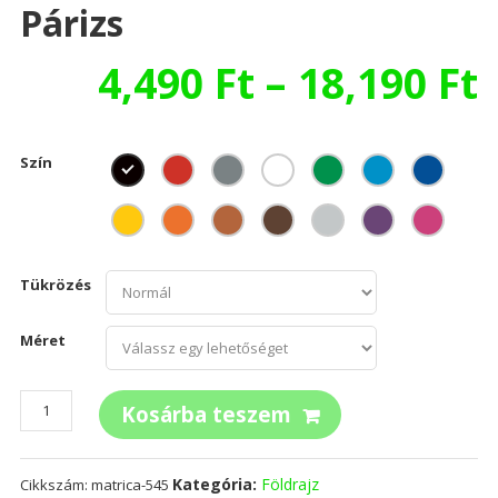
Párizs
4,490
Ft
–
18,190
Ft
Szín
Tükrözés
Méret
Párizs
Kosárba teszem
mennyiség
Kategória:
Földrajz
Cikkszám:
matrica-545