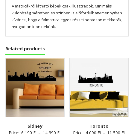
A matricákról látható képek csak illusztrációk. Minimális
különbség méretben és színben is előfordulhat!Amennyiben
kíváncsi, hogy a falmatrica egyes részei pontosan mekkorák,
nyugodtan írjon nekünk.
Related products
Sidney
Toronto
Price:
6,190
Ft
–
14,390
Ft
Price:
4,090
Ft
–
11,590
Ft