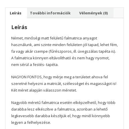
Leírás
További információk
Vélemények (0)
Leírás
Német, minőségi matt felületű falmatrica anyagot
használunk, ami szinte minden felületen jól tapad, lehet fém,
fa vagy akár csempe (fűrészporos, ill. üvegszálas tapéta is).
A falmatrica könnyen eltávolítható és nem hagy nyomot,
nem sérül a festés- tapéta.
NAGYON FONTOS, hogy mérje meg a területet ahova fel
szeretné helyezni a matricát, szélességet és magasságot is!
Két méret alapján válasszon méretet.
Nagyobb méretű falmatrica esetén elképzelhető, hogy több
darabba lesz elkészítve a falmatrica, azonban a lehető
legkevesebb darabba készítjük el, hogy minél könnyebb
legyen a felhelyezése.