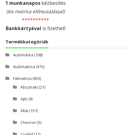
1 munkanapos
kézbesítés
(kis matrica előreutalással)
**********
Bankkártyával
is fizethet!
Termékkategóriák
Autómárka
(108)
Autómatrica
(472)
Falmatrica
(833)
Absztrakt
(21)
Ajtó
(9)
Állat
(157)
Chevron
(5)
Család
(12)