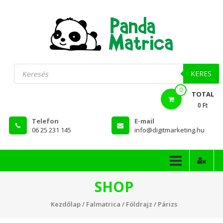
Skip
to
content
PandaMatrica
Products
search
falmatrica
KERES
0
webshop
TOTAL
0 Ft
Telefon
E-mail
06 25 231 145
info@digitmarketing.hu
SHOP
Kezdőlap
/
Falmatrica
/
Földrajz
/ Párizs