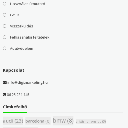
Használati útmutató
GY.I.K.
Visszaküldés
Felhasználói feltételek
Adatvédelem
Kapcsolat
info@digitmarketing.hu
06 25 231 145
Címkefelhő
bmw
(8)
audi
(23)
barcelona
(6)
cristiano ronaldo
(3)