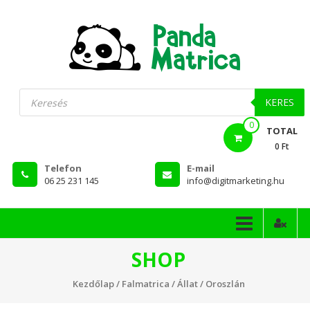
Skip
to
content
PandaMatrica
Products
search
falmatrica
KERES
0
webshop
TOTAL
0 Ft
Telefon
E-mail
06 25 231 145
info@digitmarketing.hu
SHOP
Kezdőlap
/
Falmatrica
/
Állat
/ Oroszlán