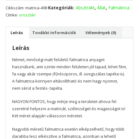
Kategóriák:
Absztrakt
,
Állat
,
Falmatrica
Cikkszám:
matrica-498
Címke:
oroszlán
Leírás
További információk
Vélemények (0)
Leírás
Német, minőségi matt felületű falmatrica anyagot
használunk, ami szinte minden felületen jól tapad, lehet fém,
fa vagy akár csempe (fűrészporos, ill. üvegszálas tapéta is).
A falmatrica könnyen eltávolítható és nem hagy nyomot,
nem sérül a festés- tapéta.
NAGYON FONTOS, hogy mérje meg a területet ahova fel
szeretné helyezni a matricát, szélességet és magasságot is!
Két méret alapján válasszon méretet.
Nagyobb méretű falmatrica esetén elképzelhető, hogy több
darabba lesz elkészítve a falmatrica, azonban a lehető