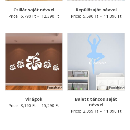
Csillár saját névvel
Repülősaját névvel
Price:
6,790
Ft
–
12,390
Ft
Price:
5,590
Ft
–
11,390
Ft
Virágok
Balett táncos saját
névvel
Price:
3,190
Ft
–
15,290
Ft
Price:
2,359
Ft
–
11,090
Ft