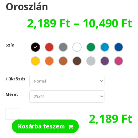
Oroszlán
2,189
Ft
–
10,490
Ft
Szín
Tükrözés
Méret
Oroszlán
2,189
Ft
mennyiség
Kosárba teszem