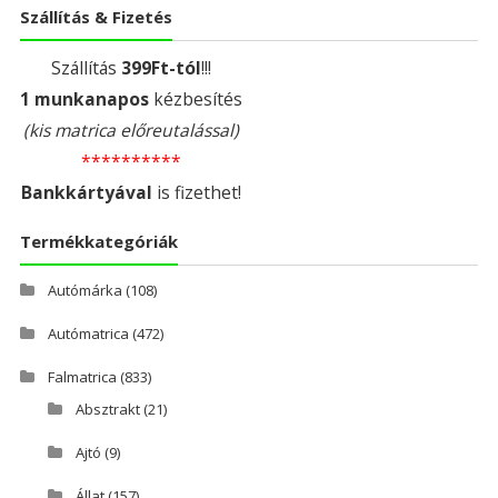
Szállítás & Fizetés
Szállítás
399Ft-tól
!!!
1 munkanapos
kézbesítés
(kis matrica előreutalással)
**********
Bankkártyával
is fizethet!
Termékkategóriák
Autómárka
(108)
Autómatrica
(472)
Falmatrica
(833)
Absztrakt
(21)
Ajtó
(9)
Állat
(157)