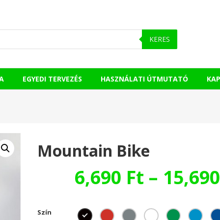
KERES
A
EGYEDI TERVEZÉS
HASZNÁLATI ÚTMUTATÓ
KA
Mountain Bike
6,690
Ft
–
15,69
Szín