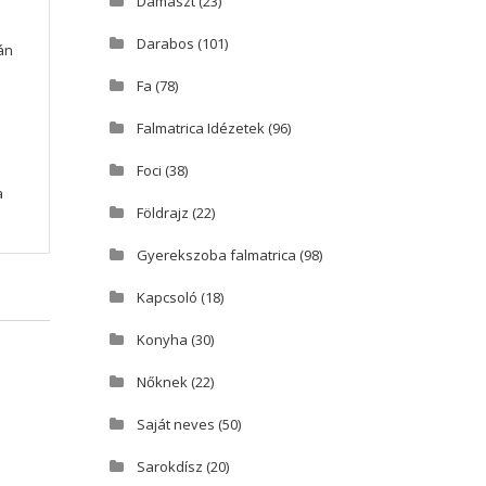
Damaszt
(23)
Darabos
(101)
án
Fa
(78)
Falmatrica Idézetek
(96)
Foci
(38)
a
Földrajz
(22)
Gyerekszoba falmatrica
(98)
Kapcsoló
(18)
Konyha
(30)
Nőknek
(22)
Saját neves
(50)
Sarokdísz
(20)