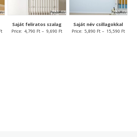
Saját feliratos szalag
Saját név csillagokkal
Ft
Price:
4,790
Ft
–
9,690
Ft
Price:
5,890
Ft
–
15,590
Ft