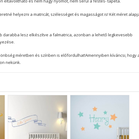
yen eltávolítható és nem hagy nyomot, nem sérül a festés- tapéta.
etné helyezni a matricát, szélességet és magasságot is! Két méret alapj
b darabba lesz elkészítve a falmatrica, azonban a lehető legkevesebb
lyezése.
 különbség méretben és színben is előfordulhat!Amennyiben kíváncsi, hogy 
jon nekünk.