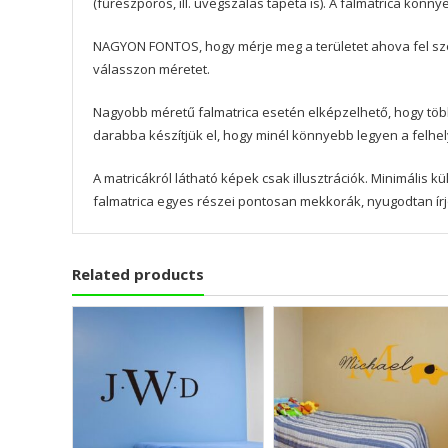
(fűrészporos, ill. üvegszálas tapéta is). A falmatrica könn
NAGYON FONTOS, hogy mérje meg a területet ahova fel szer
válasszon méretet.
Nagyobb méretű falmatrica esetén elképzelhető, hogy töb
darabba készítjük el, hogy minél könnyebb legyen a felhe
A matricákról látható képek csak illusztrációk. Minimális
falmatrica egyes részei pontosan mekkorák, nyugodtan ír
Related products