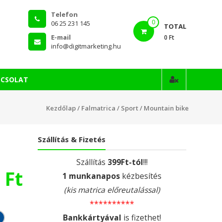
Telefon
0
06 25 231 145
TOTAL
E-mail
0 Ft
info@digitmarketing.hu
PCSOLAT
Kezdőlap
/
Falmatrica
/
Sport
/ Mountain bike
Szállítás & Fizetés
Szállítás
399Ft-tól
!!!
0
Ft
1 munkanapos
kézbesítés
(kis matrica előreutalással)
**********
Bankkártyával
is fizethet!