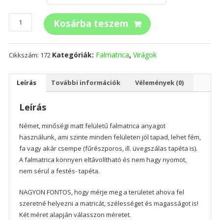
Liliom
Kosárba teszem
falmatrica
mennyiség
Kategóriák:
Falmatrica
,
Virágok
Cikkszám:
172
Leírás
További információk
Vélemények (0)
Leírás
Német, minőségi matt felületű falmatrica anyagot
használunk, ami szinte minden felületen jól tapad, lehet fém,
fa vagy akár csempe (fűrészporos, ill. üvegszálas tapéta is).
A falmatrica könnyen eltávolítható és nem hagy nyomot,
nem sérül a festés- tapéta.
NAGYON FONTOS, hogy mérje meg a területet ahova fel
szeretné helyezni a matricát, szélességet és magasságot is!
Két méret alapján válasszon méretet.