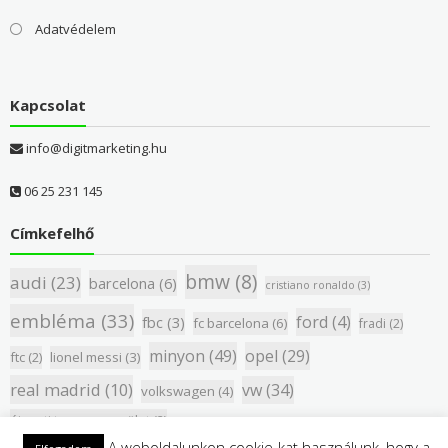
Adatvédelem
Kapcsolat
info@digitmarketing.hu
06 25 231 145
Címkefelhő
bmw
(8)
audi
(23)
barcelona
(6)
cristiano ronaldo
(3)
embléma
(33)
ford
(4)
fbc
(3)
fc barcelona
(6)
fradi
(2)
minyon
(49)
opel
(29)
ftc
(2)
lionel messi
(3)
real madrid
(10)
vw
(34)
volkswagen
(4)
újpesti torna egyesület
(2)
A weboldalunkon cookie-kat használunk, hogy a