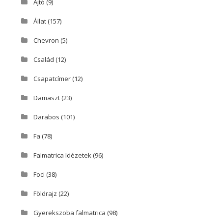
Ajtó
(9)
Állat
(157)
Chevron
(5)
Család
(12)
Csapatcímer
(12)
Damaszt
(23)
Darabos
(101)
Fa
(78)
Falmatrica Idézetek
(96)
Foci
(38)
Földrajz
(22)
Gyerekszoba falmatrica
(98)