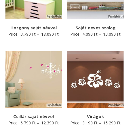
Horgony saját névvel
Saját neves szalag
Price:
3,790
Ft
–
18,090
Ft
Price:
4,090
Ft
–
13,090
Ft
Csillár saját névvel
Virágok
Price:
6,790
Ft
–
12,390
Ft
Price:
3,190
Ft
–
15,290
Ft