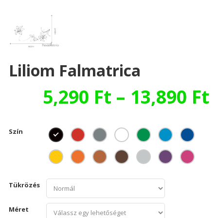
Liliom Falmatrica
5,290
Ft
–
13,890
Ft
Szín
Tükrözés
Méret