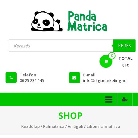
Skip
to
content
PandaMatrica
Products
search
falmatrica
KERES
0
webshop
TOTAL
0 Ft
Telefon
E-mail
06 25 231 145
info@digitmarketing.hu
SHOP
Kezdőlap
/
Falmatrica
/
Virágok
/ Liliom falmatrica