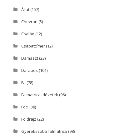
Állat
(157)
Chevron
(5)
Család
(12)
Csapatcímer
(12)
Damaszt
(23)
Darabos
(101)
Fa
(78)
Falmatrica Idézetek
(96)
Foci
(38)
Földrajz
(22)
Gyerekszoba falmatrica
(98)