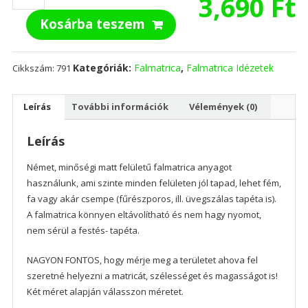
3,690
Ft
is
Kosárba teszem
Beautiful
mennyiség
Kategóriák:
Falmatrica
,
Falmatrica Idézetek
Cikkszám:
791
Leírás
További információk
Vélemények (0)
Leírás
Német, minőségi matt felületű falmatrica anyagot
használunk, ami szinte minden felületen jól tapad, lehet fém,
fa vagy akár csempe (fűrészporos, ill. üvegszálas tapéta is).
A falmatrica könnyen eltávolítható és nem hagy nyomot,
nem sérül a festés- tapéta.
NAGYON FONTOS, hogy mérje meg a területet ahova fel
szeretné helyezni a matricát, szélességet és magasságot is!
Két méret alapján válasszon méretet.