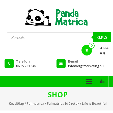
Skip
to
content
PandaMatrica
Products
search
falmatrica
KERES
0
webshop
TOTAL
0 Ft
Telefon
E-mail
06 25 231 145
info@digitmarketing.hu
SHOP
Kezdőlap
/
Falmatrica
/
Falmatrica Idézetek
/ Life is Beautiful