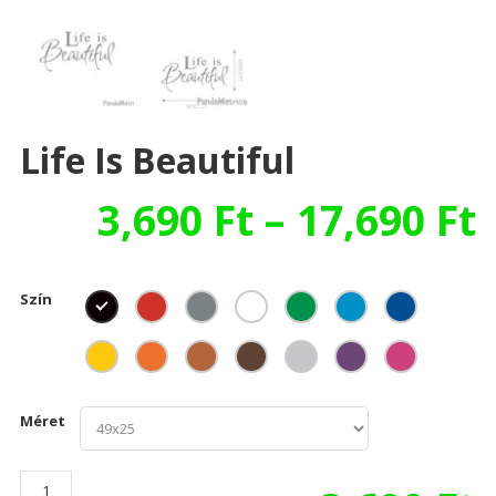
Life Is Beautiful
3,690
Ft
–
17,690
Ft
Szín
Méret
Life