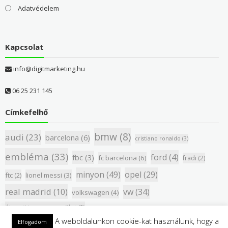
Adatvédelem
Kapcsolat
info@digitmarketing.hu
06 25 231 145
Címkefelhő
bmw
(8)
audi
(23)
barcelona
(6)
cristiano ronaldo
(3)
embléma
(33)
ford
(4)
fbc
(3)
fc barcelona
(6)
fradi
(2)
minyon
(49)
opel
(29)
ftc
(2)
lionel messi
(3)
real madrid
(10)
vw
(34)
volkswagen
(4)
újpesti torna egyesület
(2)
A weboldalunkon cookie-kat használunk, hogy a
Elfogadom