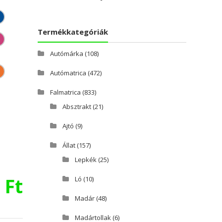
Termékkategóriák
Autómárka
(108)
Autómatrica
(472)
Falmatrica
(833)
Absztrakt
(21)
Ajtó
(9)
Állat
(157)
Lepkék
(25)
0
Ft
Ló
(10)
Madár
(48)
Madártollak
(6)