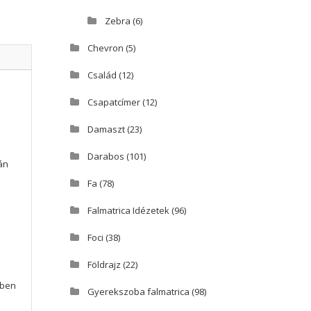
Zebra
(6)
Chevron
(5)
Család
(12)
Csapatcímer
(12)
Damaszt
(23)
Darabos
(101)
án
Fa
(78)
Falmatrica Idézetek
(96)
Foci
(38)
Földrajz
(22)
iben
Gyerekszoba falmatrica
(98)