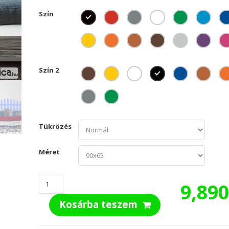
Szín
Szín 2
Tükrözés
Méret
Lepkés
9,89
ágytámla
Kosárba teszem
mennyiség