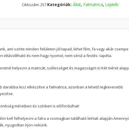
Kategóriák:
Állat
,
Falmatrica
,
Lepkék
Cikkszám:
257
nk, ami szinte minden felületen jól tapad, lehet fém, fa vagy akár csempe
yen eltávolítható és nem hagy nyomot, nem sérül a festés- tapéta.
etné helyezni a matricát, szélességet és magasságot is! Két méret alapj
b darabba lesz elkészítve a falmatrica, azonban a lehető legkevesebb
lyezése.
különbség méretben és színben is előfordulhat!
ön kell felhelyezni a falra a csomagban található leírtak alapján.Amenny
ák, nyugodtan írjon nekünk.