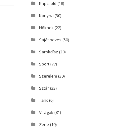
Kapcsoló
(18)
Konyha
(30)
Nőknek
(22)
Saját neves
(50)
Sarokdísz
(20)
Sport
(77)
Szerelem
(30)
Sztár
(33)
Tánc
(6)
Virágok
(81)
Zene
(10)