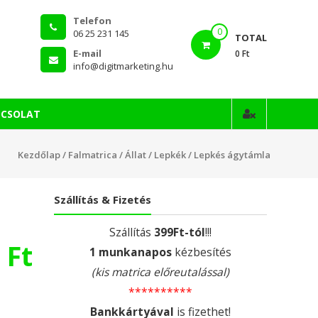
Telefon
0
06 25 231 145
TOTAL
E-mail
0 Ft
info@digitmarketing.hu
PCSOLAT
Kezdőlap
/
Falmatrica
/
Állat
/
Lepkék
/ Lepkés ágytámla
Szállítás & Fizetés
Szállítás
399Ft-tól
!!!
0
Ft
1 munkanapos
kézbesítés
(kis matrica előreutalással)
**********
Bankkártyával
is fizethet!