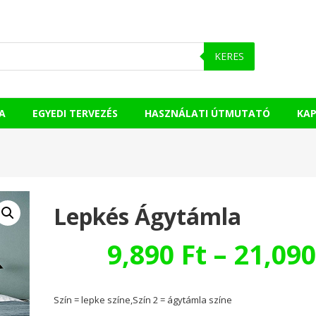
KERES
A
EGYEDI TERVEZÉS
HASZNÁLATI ÚTMUTATÓ
KA
Lepkés Ágytámla
9,890
Ft
–
21,09
Szín = lepke színe,Szín 2 = ágytámla színe