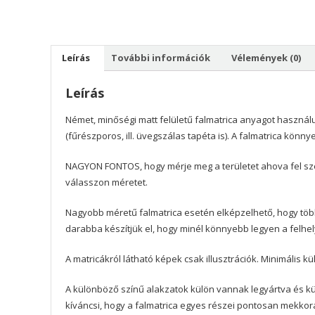
Leírás
További információk
Vélemények (0)
Leírás
Német, minőségi matt felületű falmatrica anyagot használu
(fűrészporos, ill. üvegszálas tapéta is). A falmatrica könn
NAGYON FONTOS, hogy mérje meg a területet ahova fel szer
válasszon méretet.
Nagyobb méretű falmatrica esetén elképzelhető, hogy töb
darabba készítjük el, hogy minél könnyebb legyen a felhe
A matricákról látható képek csak illusztrációk. Minimális 
A különböző színű alakzatok külön vannak legyártva és kül
kíváncsi, hogy a falmatrica egyes részei pontosan mekkor