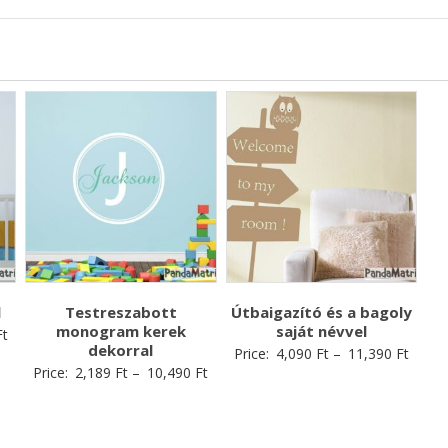
l
Testreszabott
Útbaigazító és a bagoly
monogram kerek
saját névvel
Ft
dekorral
Price:
4,090
Ft
–
11,390
Ft
Price:
2,189
Ft
–
10,490
Ft