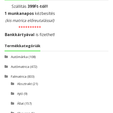
Szállítás
399Ft-tól
!!!
1 munkanapos
kézbesítés
(kis matrica előreutalással)
**********
Bankkártyával
is fizethet!
Termékkategóriák
Autómárka
(108)
Autómatrica
(472)
Falmatrica
(833)
Absztrakt
(21)
Ajtó
(9)
Állat
(157)