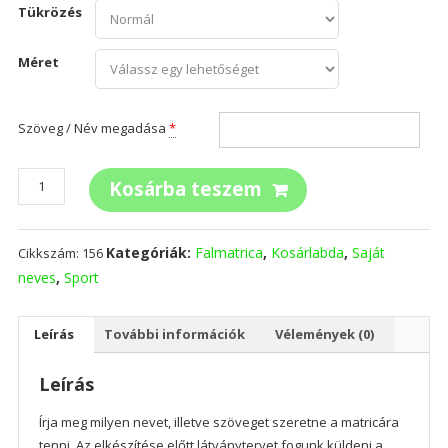
Tükrözés
Méret
Szöveg / Név megadása
*
Kosárlabda
Kosárba teszem
saját
névvel
mennyiség
Kategóriák:
Falmatrica
,
Kosárlabda
,
Saját
Cikkszám:
156
neves
,
Sport
Leírás
További információk
Vélemények (0)
Leírás
Írja meg milyen nevet, illetve szöveget szeretne a matricára
tenni. Az elkészítése előtt látványtervet fogunk küldeni a