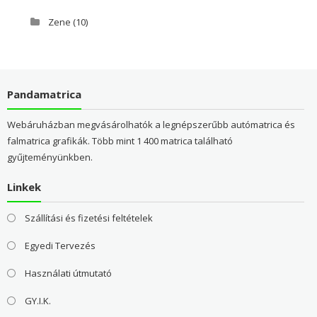
Zene
(10)
Pandamatrica
Webáruházban megvásárolhatók a legnépszerűbb autómatrica és
falmatrica grafikák. Több mint 1 400 matrica található
gyűjteményünkben.
Linkek
Szállítási és fizetési feltételek
Egyedi Tervezés
Használati útmutató
GY.I.K.