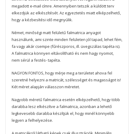
megadott e-mail címre. Amennyiben tetszik a küldött terv
elkezdjük az elkészítését. Az egyeztetés miatt elképzelhető,
hogy a kézbesítési idő megnyúlik.
Német, minőségi matt felületű falmatrica anyagot
használunk, ami szinte minden felületen jól tapad, lehet fém,
fa vagy akár csempe (fűrészporos, ill. üvegszálas tapéta is).
A falmatrica könnyen eltávolítható és nem hagy nyomot,
nem sérül a festés- tapéta.
NAGYON FONTOS, hogy mérje meg a területet ahova fel
szeretné helyezni a matricát, szélességet és magasságot is!
Két méret alapján válasszon méretet.
Nagyobb méretű falmatrica esetén elképzelhető, hogy több
darabba lesz elkészítve a falmatrica, azonban a lehető
legkevesebb darabba készítjük el, hogy minél könnyebb
legyen a felhelyezése.
A matricákról látható képek csak illusztrációk. Minimális