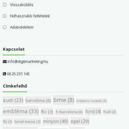
Visszaküldés
Felhasználói feltételek
Adatvédelem
Kapcsolat
info@digitmarketing.hu
06 25 231 145
Címkefelhő
bmw
(8)
audi
(23)
barcelona
(6)
cristiano ronaldo
(3)
embléma
(33)
ford
(4)
fbc
(3)
fc barcelona
(6)
fradi
(2)
minyon
(49)
opel
(29)
ftc
(2)
lionel messi
(3)