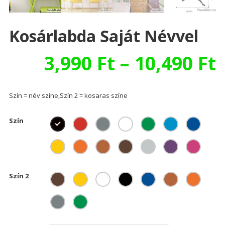
Kosárlabda Saját Névvel
3,990
Ft
–
10,490
Ft
Szín = név színe,Szín 2 = kosaras színe
Szín
Szín 2