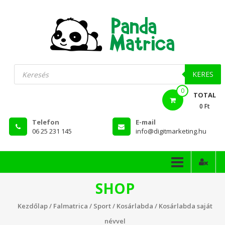
Skip
to
content
PandaMatrica
Products
search
falmatrica
KERES
0
webshop
TOTAL
0 Ft
Telefon
E-mail
06 25 231 145
info@digitmarketing.hu
SHOP
Kezdőlap
/
Falmatrica
/
Sport
/
Kosárlabda
/ Kosárlabda saját
névvel