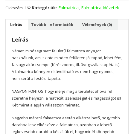
On
Kategóriák:
Falmatrica
,
Falmatrica Idézetek
Cikkszám:
162
mennyiség
Leírás
További információk
Vélemények (0)
Leírás
Német, minőségi matt felületű falmatrica anyagot
használunk, ami szinte minden felületen jól tapad, lehet fém,
fa vagy akár csempe (fűrészporos, ill. üvegszálas tapéta is).
A falmatrica könnyen eltávolítható és nem hagy nyomot,
nem sérül a festés- tapéta.
NAGYON FONTOS, hogy mérje meg a területet ahova fel
szeretné helyezni a matricát, szélességet és magasságot is!
Két méret alapján válasszon méretet.
Nagyobb méretű falmatrica esetén elképzelhető, hogy több
darabba lesz elkészítve a falmatrica, azonban a lehető
legkevesebb darabba készítjük el, hogy minél könnyebb