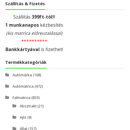
Szállítás & Fizetés
Szállítás
399Ft-tól
!!!
1 munkanapos
kézbesítés
(kis matrica előreutalással)
**********
Bankkártyával
is fizethet!
Termékkategóriák
Autómárka
(108)
Autómatrica
(472)
Falmatrica
(833)
Absztrakt
(21)
Ajtó
(9)
Állat
(157)