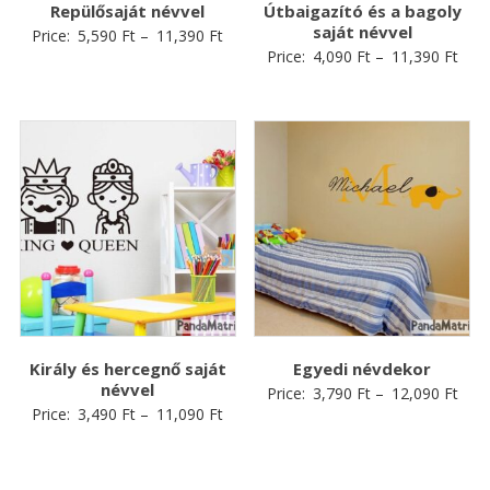
Repülősaját névvel
Útbaigazító és a bagoly
saját névvel
Price:
5,590
Ft
–
11,390
Ft
Price:
4,090
Ft
–
11,390
Ft
Király és hercegnő saját
Egyedi névdekor
névvel
Price:
3,790
Ft
–
12,090
Ft
Price:
3,490
Ft
–
11,090
Ft