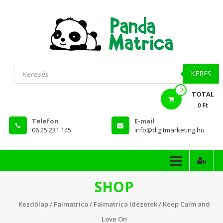
Skip
to
content
PandaMatrica
Products
search
falmatrica
KERES
0
webshop
TOTAL
0 Ft
Telefon
E-mail
06 25 231 145
info@digitmarketing.hu
SHOP
Kezdőlap
/
Falmatrica
/
Falmatrica Idézetek
/ Keep Calm and
Love On