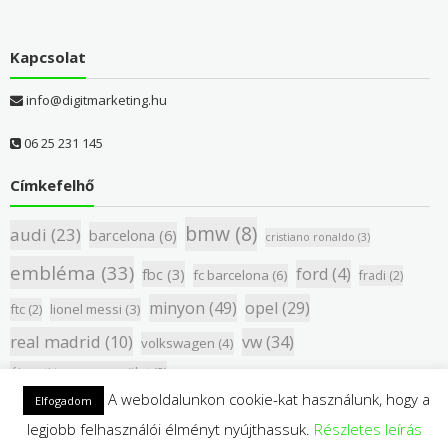
Kapcsolat
info@digitmarketing.hu
06 25 231 145
Címkefelhő
bmw
(8)
audi
(23)
barcelona
(6)
cristiano ronaldo
(3)
embléma
(33)
ford
(4)
fbc
(3)
fc barcelona
(6)
fradi
(2)
minyon
(49)
opel
(29)
ftc
(2)
lionel messi
(3)
real madrid
(10)
vw
(34)
volkswagen
(4)
újpesti torna egyesület
(2)
A weboldalunkon cookie-kat használunk, hogy a
Elfogadom
legjobb felhasználói élményt nyújthassuk.
Részletes leírás
Copyright © 2018 Pandamatrica - All rights reserved.