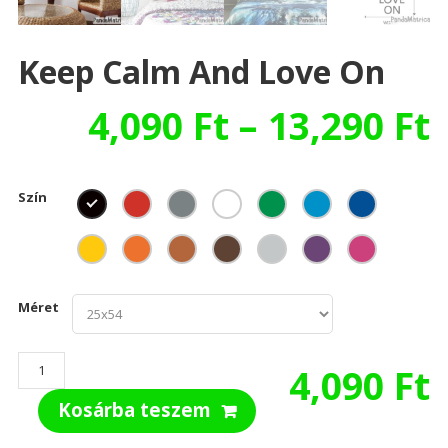
Keep Calm And Love On
4,090
Ft
–
13,290
Ft
Szín
Méret
Keep
4,090
Ft
Calm
Kosárba teszem
and
Love