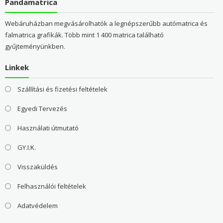
Pandamatrica
Webáruházban megvásárolhatók a legnépszerűbb autómatrica és
falmatrica grafikák. Több mint 1 400 matrica található
gyűjteményünkben.
Linkek
Szállítási és fizetési feltételek
Egyedi Tervezés
Használati útmutató
GY.I.K.
Visszaküldés
Felhasználói feltételek
Adatvédelem