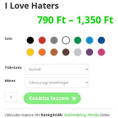
I Love Haters
790
Ft
–
1,350
Ft
Szín
Tükrözés
Méret
I
Kosárba teszem
love
haters
mennyiség
Kategóriák:
Autómatrica
,
Honda
Cikkszám:
matrica-781
Címke: