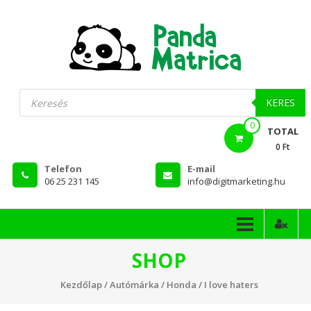
Skip
to
content
PandaMatrica
Products
search
falmatrica
KERES
0
webshop
TOTAL
0 Ft
Telefon
E-mail
06 25 231 145
info@digitmarketing.hu
SHOP
Kezdőlap
/
Autómárka
/
Honda
/ I love haters