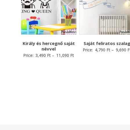
Király és hercegnő saját
Saját feliratos szala
névvel
Price:
4,790
Ft
–
9,690
F
Price:
3,490
Ft
–
11,090
Ft