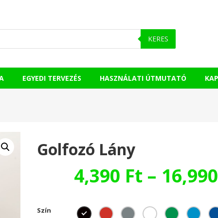
KERES
A
EGYEDI TERVEZÉS
HASZNÁLATI ÚTMUTATÓ
KA
Golfozó Lány
4,390
Ft
–
16,99
Szín