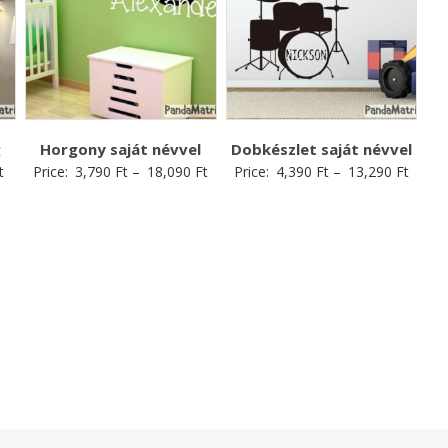
g
Horgony saját névvel
Dobkészlet saját névvel
t
Price:
3,790
Ft
–
18,090
Ft
Price:
4,390
Ft
–
13,290
Ft