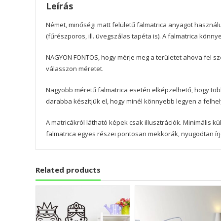
Leírás
Német, minőségi matt felületű falmatrica anyagot használu
(fűrészporos, ill. üvegszálas tapéta is). A falmatrica könn
NAGYON FONTOS, hogy mérje meg a területet ahova fel szer
válasszon méretet.
Nagyobb méretű falmatrica esetén elképzelhető, hogy töb
darabba készítjük el, hogy minél könnyebb legyen a felhe
A matricákról látható képek csak illusztrációk. Minimális
falmatrica egyes részei pontosan mekkorák, nyugodtan ír
Related products