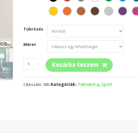
Tükrözés
Méret
Golfozó
Kosárba teszem
lány
mennyiség
Kategóriák:
Falmatrica
,
Sport
Cikkszám:
385