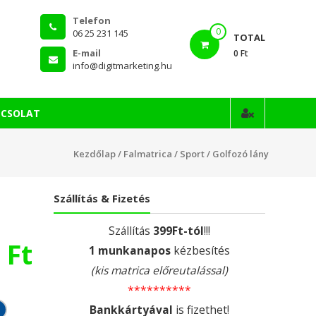
Telefon
0
06 25 231 145
TOTAL
E-mail
0 Ft
info@digitmarketing.hu
PCSOLAT
Kezdőlap
/
Falmatrica
/
Sport
/ Golfozó lány
Szállítás & Fizetés
Szállítás
399Ft-tól
!!!
0
Ft
1 munkanapos
kézbesítés
(kis matrica előreutalással)
**********
Bankkártyával
is fizethet!