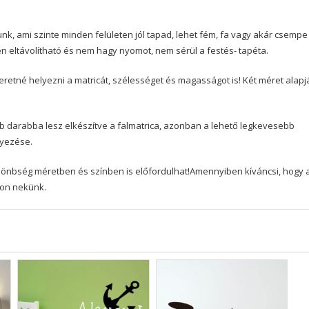
nk, ami szinte minden felületen jól tapad, lehet fém, fa vagy akár csempe
yen eltávolítható és nem hagy nyomot, nem sérül a festés- tapéta.
etné helyezni a matricát, szélességet és magasságot is! Két méret alapj
b darabba lesz elkészítve a falmatrica, azonban a lehető legkevesebb
lyezése.
 különbség méretben és színben is előfordulhat!Amennyiben kíváncsi, hogy 
jon nekünk.