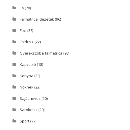
Fa
(78)
Falmatrica Idézetek
(96)
Foci
(38)
Földrajz
(22)
Gyerekszoba falmatrica
(98)
Kapcsoló
(18)
Konyha
(30)
Nőknek
(22)
Saját neves
(50)
Sarokdísz
(20)
Sport
(77)