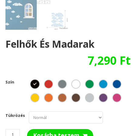
Felhők És Madarak
7,290
Ft
Szín
Tükrözés
Felhők
Kosárba teszem