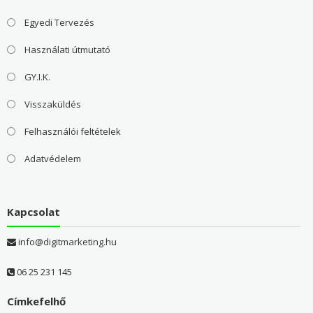
Egyedi Tervezés
Használati útmutató
GY.I.K.
Visszaküldés
Felhasználói feltételek
Adatvédelem
Kapcsolat
info@digitmarketing.hu
06 25 231 145
Címkefelhő