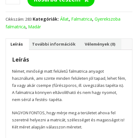
és
madarak
mennyiség
Kategóriák:
Állat
,
Falmatrica
,
Gyerekszoba
Cikkszám:
283
falmatrica
,
Madár
Leírás
További információk
Vélemények (0)
Leírás
Német, minőségi matt felületű falmatrica anyagot
használunk, ami szinte minden felületen jól tapad, lehet fém,
fa vagy akár csempe (fűrészporos, ill. üvegszálas tapéta is).
A falmatrica könnyen eltávolítható és nem hagy nyomot,
nem sérül a festés- tapéta.
NAGYON FONTOS, hogy mérje meg a területet ahova fel
szeretné helyezni a matricát, szélességet és magasságot is!
Két méret alapján válasszon méretet.