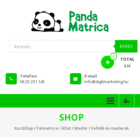
Skip
to
content
PandaMatrica
Products
search
falmatrica
KERES
0
webshop
TOTAL
0 Ft
Telefon
E-mail
06 25 231 145
info@digitmarketing.hu
SHOP
Kezdőlap
/
Falmatrica
/
Állat
/
Madár
/ Felhők és madarak