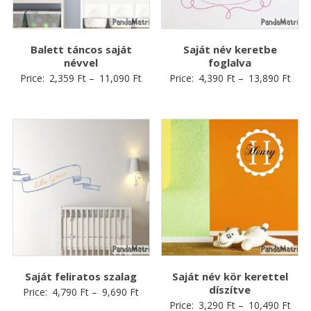
Balett táncos saját
Saját név keretbe
névvel
foglalva
Price:
2,359
Ft
–
11,090
Ft
Price:
4,390
Ft
–
13,890
Ft
Saját feliratos szalag
Saját név kör kerettel
díszítve
Price:
4,790
Ft
–
9,690
Ft
Price:
3,290
Ft
–
10,490
Ft