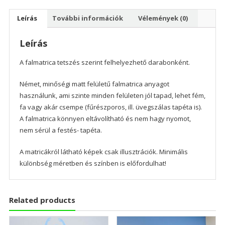
Leírás
További információk
Vélemények (0)
Leírás
A falmatrica tetszés szerint felhelyezhető darabonként.
Német, minőségi matt felületű falmatrica anyagot
használunk, ami szinte minden felületen jól tapad, lehet fém,
fa vagy akár csempe (fűrészporos, ill. üvegszálas tapéta is).
A falmatrica könnyen eltávolítható és nem hagy nyomot,
nem sérül a festés- tapéta.
A matricákról látható képek csak illusztrációk. Minimális
különbség méretben és színben is előfordulhat!
Related products