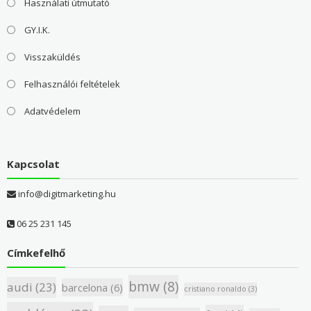
Használati útmutató
GY.I.K.
Visszaküldés
Felhasználói feltételek
Adatvédelem
Kapcsolat
info@digitmarketing.hu
06 25 231 145
Címkefelhő
bmw
(8)
audi
(23)
barcelona
(6)
cristiano ronaldo
(3)