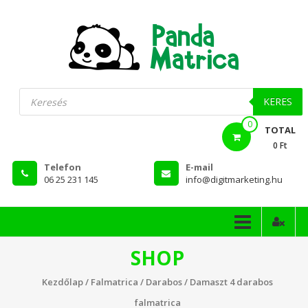
Skip
to
content
PandaMatrica
Products
search
falmatrica
KERES
0
webshop
TOTAL
0 Ft
Telefon
E-mail
06 25 231 145
info@digitmarketing.hu
SHOP
Kezdőlap
/
Falmatrica
/
Darabos
/ Damaszt 4 darabos
falmatrica