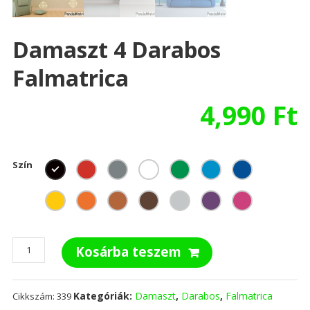
Damaszt 4 Darabos
Falmatrica
4,990
Ft
Szín
Damaszt
Kosárba teszem
4
darabos
falmatrica
Kategóriák:
Damaszt
,
Darabos
,
Falmatrica
Cikkszám:
339
mennyiség