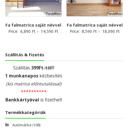
Fa falmatrica saját névvel
Fa falmatrica saját névvel
Price:
6,890
Ft
–
14,590
Ft
Price:
8,590
Ft
–
18,090
Ft
Szállítás & Fizetés
Szállítás
399Ft-tól
!!!
1 munkanapos
kézbesítés
(kis matrica előreutalással)
**********
Bankkártyával
is fizethet!
Termékkategóriák
Autómárka
(108)