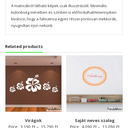
A matricákról látható képek csak illusztrációk. Minimális
különbség méretben és színben is előfordulhat!Amennyiben
kíváncsi, hogy a falmatrica egyes részei pontosan mekkorák,
nyugodtan írjon nekünk.
Related products
Virágok
Saját neves szalag
Price:
3,190
Ft
–
15,290
Ft
Price:
4,090
Ft
–
13,090
Ft