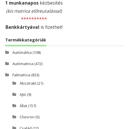
1 munkanapos
kézbesítés
(kis matrica előreutalással)
**********
Bankkártyával
is fizethet!
Termékkategóriák
Autómárka
(108)
Autómatrica
(472)
Falmatrica
(833)
Absztrakt
(21)
Ajtó
(9)
Állat
(157)
Chevron
(5)
Család
(12)