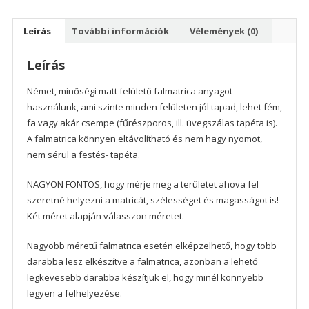
Leírás
További információk
Vélemények (0)
Leírás
Német, minőségi matt felületű falmatrica anyagot
használunk, ami szinte minden felületen jól tapad, lehet fém,
fa vagy akár csempe (fűrészporos, ill. üvegszálas tapéta is).
A falmatrica könnyen eltávolítható és nem hagy nyomot,
nem sérül a festés- tapéta.
NAGYON FONTOS, hogy mérje meg a területet ahova fel
szeretné helyezni a matricát, szélességet és magasságot is!
Két méret alapján válasszon méretet.
Nagyobb méretű falmatrica esetén elképzelhető, hogy több
darabba lesz elkészítve a falmatrica, azonban a lehető
legkevesebb darabba készítjük el, hogy minél könnyebb
legyen a felhelyezése.