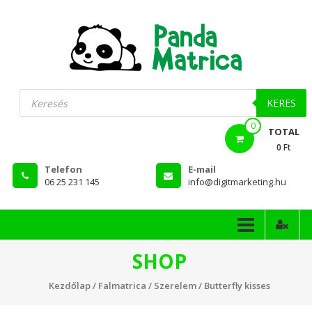
Skip
to
content
PandaMatrica
Products
search
falmatrica
KERES
0
webshop
TOTAL
0 Ft
Telefon
E-mail
06 25 231 145
info@digitmarketing.hu
SHOP
Kezdőlap
/
Falmatrica
/
Szerelem
/ Butterfly kisses