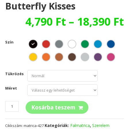
Butterfly Kisses
4,790
Ft
–
18,390
Ft
Szín
Tükrözés
Méret
Butterfly
Kosárba teszem
kisses
mennyiség
Kategóriák:
Falmatrica
,
Szerelem
Cikkszám:
matrica-427