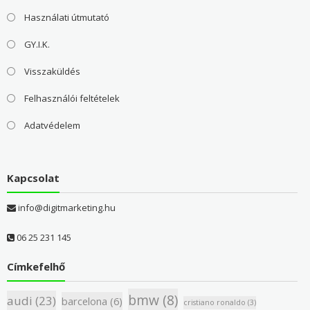
Használati útmutató
GY.I.K.
Visszaküldés
Felhasználói feltételek
Adatvédelem
Kapcsolat
info@digitmarketing.hu
06 25 231 145
Címkefelhő
bmw
(8)
audi
(23)
barcelona
(6)
cristiano ronaldo
(3)