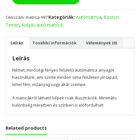
matrica
mennyiség
Kategóriák:
Autómatrica
,
Boston
Cikkszám:
matrica-997
Terrier
,
Kutyás autó matrica
Leírás
További információk
Vélemények (0)
Leírás
Német, minőségi fényes felületű autómatrica anyagot
használunk, ami szinte minden sima felületen jól tapad,
lehet fém, műanyag vagy akár csempe.
A matricákról látható képek csak illusztrációk. Minimális
különbség méretben és színben is előfordulhat!
Related products