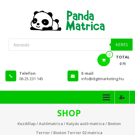
Skip
to
content
PandaMatrica
Products
search
falmatrica
KERES
0
webshop
TOTAL
0 Ft
Telefon
E-mail
06 25 231 145
info@digitmarketing.hu
SHOP
Kezdőlap
/
Autómatrica
/
Kutyás autó matrica
/
Boston
Terrier
/ Boston Terrier 02 matrica