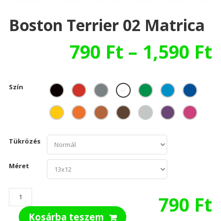
Boston Terrier 02 Matrica
790
Ft
–
1,590
Ft
Szín
Tükrözés
Méret
Boston
790
Ft
Terrier
Kosárba teszem
02