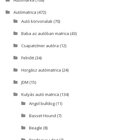
Autómárka
(108)
Autómatrica
(472)
Autó körvonalak
(70)
Baba az autóban matrica
(43)
Csapatcímer autóra
(12)
Felnőtt
(34)
Horgász autómatrica
(24)
JDM
(15)
Kutyás autó matrica
(134)
Angol bulldog
(11)
Basset Hound
(7)
Beagle
(8)