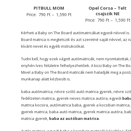
PITBULL MOM
Opel Corsa – Telt
csajszik NE
Price:
790
Ft
–
1,590
Ft
Price:
790
Ft
–
1,590
Ft
Kérheti a Baby on The Board autómatricákat egyedi névvel is
Board matrica is megtetszik és azt szeretné saját névvel, az
kívánt nevet és egyéb instrukciókat.
Tudni kell, hogy ezek vágott autómatricák, nem nyomtatottak, í
enyhén íves felületre felhelyezhetőek. A kicsi Baby on The Bo
Mivel a Baby on The Board matricák nem haladják meg a postai l
munkanap alatt kézbesíti is.
baba autómatrica, névre szóló autó matrica gyerek, névre szó
fedélzeten matrica, gyerek neves matrica autóra, egyedi
baba
matrica kocsira, autómatrica baba, gyerek a kocsiban matrica,
gyerek matrica, baba autó matrica, gyerek matrica autóra, ba
matrica gyerek,
baba az autóban matrica
.
Autós matrica, egyedi baba a kocsiban matricák készítése. Töb