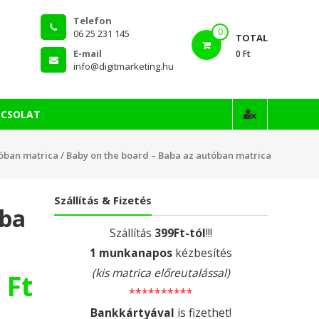
Telefon
0
06 25 231 145
TOTAL
E-mail
0 Ft
info@digitmarketing.hu
PCSOLAT
óban matrica
/ Baby on the board – Baba az autóban matrica
Szállítás & Fizetés
aba
Szállítás
399Ft-tól
!!!
1 munkanapos
kézbesítés
(kis matrica előreutalással)
0
Ft
**********
Bankkártyával
is fizethet!