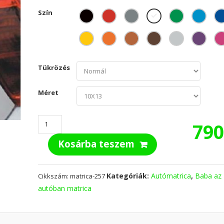
Szín
Tükrözés
Méret
Baby
79
on
Kosárba teszem
the
board
-
Kategóriák:
Autómatrica
,
Baba az
Cikkszám:
matrica-257
Baba
autóban matrica
az
autóban
matrica
mennyiség