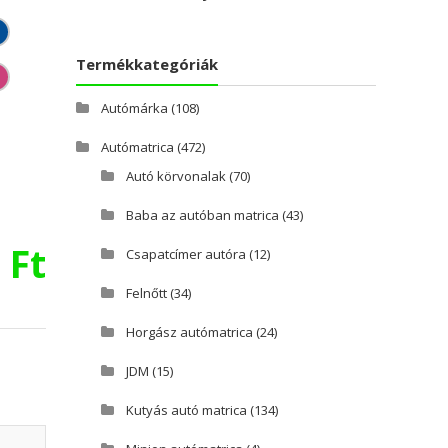
Termékkategóriák
Autómárka
(108)
Autómatrica
(472)
Autó körvonalak
(70)
Baba az autóban matrica
(43)
0
Ft
Csapatcímer autóra
(12)
Felnőtt
(34)
Horgász autómatrica
(24)
JDM
(15)
Kutyás autó matrica
(134)