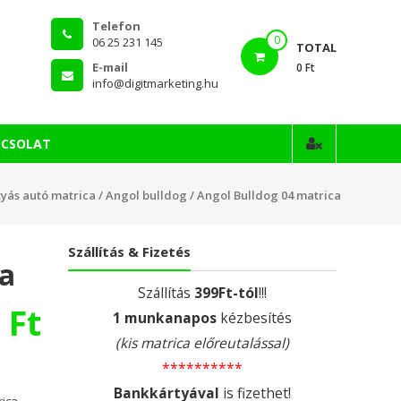
Telefon
0
06 25 231 145
TOTAL
E-mail
0 Ft
info@digitmarketing.hu
PCSOLAT
tyás autó matrica
/
Angol bulldog
/ Angol Bulldog 04 matrica
Szállítás & Fizetés
ca
Szállítás
399Ft-tól
!!!
0
Ft
1 munkanapos
kézbesítés
(kis matrica előreutalással)
**********
a
Bankkártyával
is fizethet!
rica