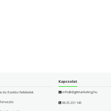
Kapcsolat
info@digitmarketing.hu
si és fizetési feltételek
 Tervezés
06 25 231 145