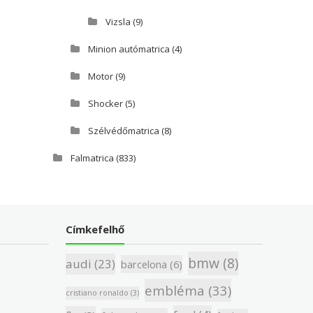
Vizsla
(9)
Minion autómatrica
(4)
Motor
(9)
Shocker
(5)
Szélvédőmatrica
(8)
Falmatrica
(833)
Címkefelhő
bmw
(8)
audi
(23)
barcelona
(6)
embléma
(33)
cristiano ronaldo
(3)