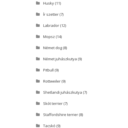
Husky
(11)
Ír szetter
(7)
Labrador
(12)
Mopsz
(14)
Német dog
(8)
Német juhászkutya
(9)
Pitbull
(9)
Rottweiler
(9)
Shetlandi juhászkutya
(7)
Skót terrier
(7)
Staffordshire terrier
(8)
Tacskó
(9)