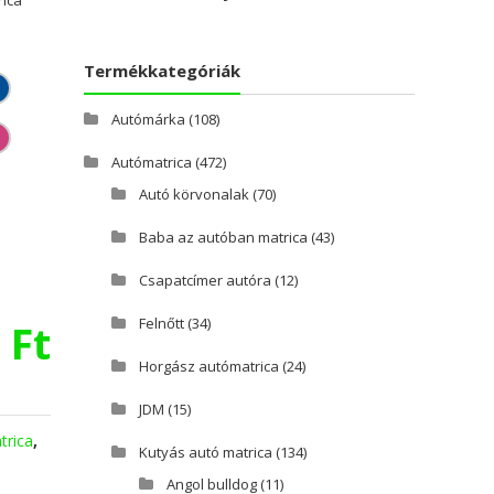
Termékkategóriák
Autómárka
(108)
Autómatrica
(472)
Autó körvonalak
(70)
Baba az autóban matrica
(43)
Csapatcímer autóra
(12)
Felnőtt
(34)
0
Ft
Horgász autómatrica
(24)
JDM
(15)
trica
,
Kutyás autó matrica
(134)
Angol bulldog
(11)