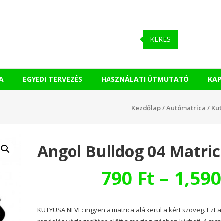
KERES
A
EGYEDI TERVEZÉS
HASZNÁLATI ÚTMUTATÓ
KA
Kezdőlap
/
Autómatrica
/
Ku
Angol Bulldog 04 Matri
790
Ft
–
1,59
KUTYUSA NEVE: ingyen a matrica alá kerül a kért szöveg. Ezt 
rendelés véglegesítése előtt a megjegyzésben kérheti. A mat