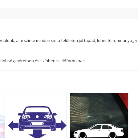
nálunk, ami szinte minden sima felületen jól tapad, lehet fém, műanyag 
különbség méretben és színben is előfordulhat!