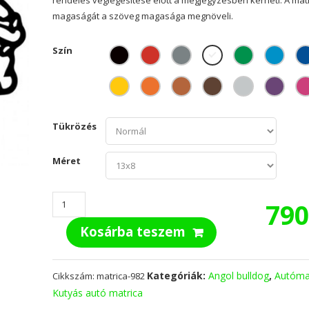
magaságát a szöveg magasága megnöveli.
Szín
Tükrözés
Méret
Angol
79
Bulldog
Kosárba teszem
04
matrica
mennyiség
Kategóriák:
Angol bulldog
,
Autóma
Cikkszám:
matrica-982
Kutyás autó matrica