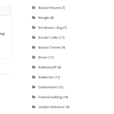
Basset Hound
(7)
Beagle
(8)
Bordeaux-i dog
(7)
vagy
Border Collie
(11)
Boston Terrier
(9)
Boxer
(11)
Bullmasztiff
(8)
Bullterrier
(11)
Dobermann
(12)
Francia bulldog
(14)
Golden Retriever
(9)